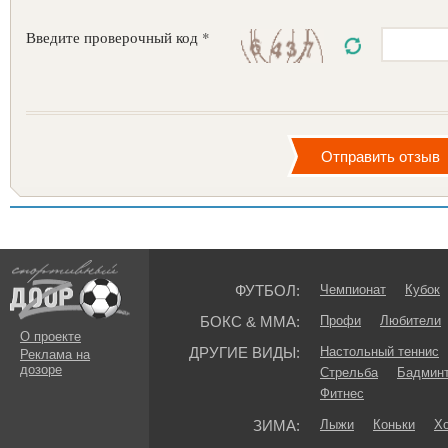
Введите проверочный код *
ФУТБОЛ:
Чемпионат
Кубок
БОКС & ММА:
Профи
Любители
О проекте
ДРУГИЕ ВИДЫ:
Настольный теннис
Реклама на
дозоре
Стрельба
Бадмин
Фитнес
ЗИМА:
Лыжи
Коньки
Хо