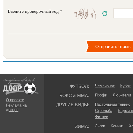
Введите проверочный код *
ФУТБОЛ:
Чемпионат
Кубок
БОКС & ММА:
Профи
Любители
О проекте
ДРУГИЕ ВИДЫ:
Настольный теннис
Реклама на
дозоре
Стрельба
Бадмин
Фитнес
ЗИМА:
Лыжи
Коньки
Хо