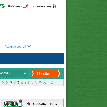
Каблучки
Шоппинг-Гид
Архив новостей
услуги
Подобрать
M
N
O
P
Q
R
S
T
U
V
W
X
Y
Z
Интересно что...