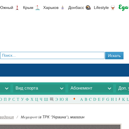
Южный
Крым
Харьков
Донбасс
Lifestyle
Вид спорта
Абонемент
Доп. 
О
П
Р
С
Т
У
Ф
Х
Ц
Ч
Ш
Щ
Э
Ю
Я
A
B
C
D
E
F
G
H
I
J
K
L
ведения
/
Megasport (в ТРК "Украина"), магазин