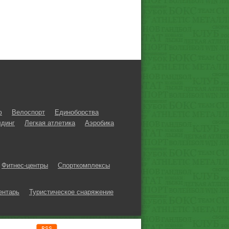
ф
Велоспорт
Единоборства
динг
Легкая атлетика
Аэробика
Фитнес-центры
Спорткомплексы
ентарь
Туристическое снаряжение