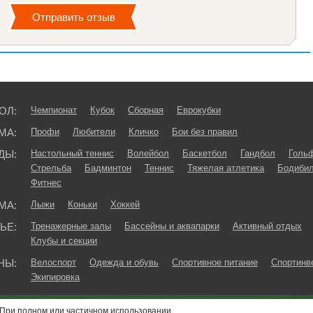
ОЛ:
Чемпионат
Кубок
Сборная
Еврокубки
МА:
Профи
Любители
Кличко
Бои без правил
ДЫ:
Настольный теннис
Волейбол
Баскетбол
Гандбол
Голь
Стрельба
Бадминтон
Теннис
Тяжелая атлетика
Бодибил
Фитнес
МА:
Лыжи
Коньки
Хоккей
ЬЕ:
Тренажерные залы
Бассейны и аквапарки
Активный отдых
Клубы и секции
НЫ:
Велоспорт
Одежда и обувь
Спортивное питание
Спортинв
Экипировка
При полном или частичном использовании