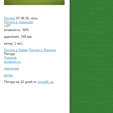
Погода
07.08.26, ночь
Погода в
Харькове
+27°
влажность:
50%
давление:
749 мм
ветер:
2 м/с,
Погода в Киеве
Погода в Донецке
Погода
Харьков
влажность:
давление:
ветер:
Погода на 10 дней от
sinoptik.ua