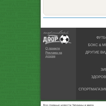
ФУТБ
БОКС & М
О проекте
ДРУГИЕ ВИ
Реклама на
дозоре
ЗИ
ЗДОРОВ
СПОРТМАГАЗИ
Все главные новости Украины и мира.