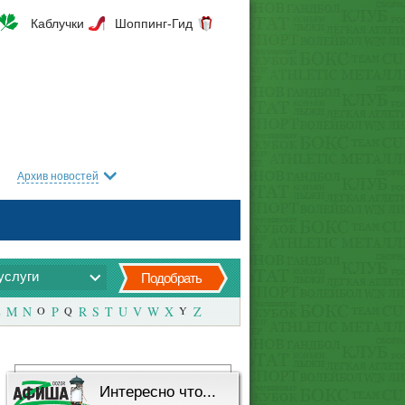
Каблучки
Шоппинг-Гид
Архив новостей
услуги
Подобрать
M
N
O
P
Q
R
S
T
U
V
W
X
Y
Z
Интересно что...