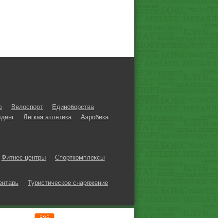
ф
Велоспорт
Единоборства
динг
Легкая атлетика
Аэробика
Фитнес-центры
Спорткомплексы
ентарь
Туристическое снаряжение