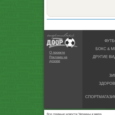
ФУТБ
БОКС & М
О проекте
ДРУГИЕ ВИ
Реклама на
дозоре
ЗИ
ЗДОРОВ
СПОРТМАГАЗИ
Все главные новости Украины и мира.