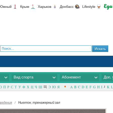
Южный
Крым
Харьков
Донбасс
Lifestyle
Вид спорта
Абонемент
Доп. 
О
П
Р
С
Т
У
Ф
Х
Ц
Ч
Ш
Щ
Э
Ю
Я
A
B
C
D
E
F
G
H
I
J
K
L
ведения
/
Ньютон, тренажерный зал