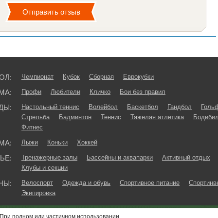
ОЛ:
Чемпионат
Кубок
Сборная
Еврокубки
МА:
Профи
Любители
Кличко
Бои без правил
ДЫ:
Настольный теннис
Волейбол
Баскетбол
Гандбол
Голь
Стрельба
Бадминтон
Теннис
Тяжелая атлетика
Бодибил
Фитнес
МА:
Лыжи
Коньки
Хоккей
ЬЕ:
Тренажерные залы
Бассейны и аквапарки
Активный отдых
Клубы и секции
НЫ:
Велоспорт
Одежда и обувь
Спортивное питание
Спортинв
Экипировка
При полном или частичном использовании