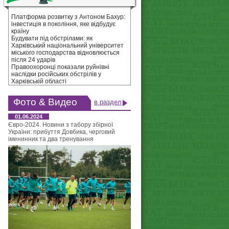
Платформа розвитку з Антоном Бахур:
інвестиція в покоління, яке відбудує
країну
Будувати під обстрілами: як
Харківський національний університет
міського господарства відновлюється
після 24 ударів
Правоохоронці показали руйнівні
наслідки російських обстрілів у
Харківській області
Фото & Видео
в раздел
01.06.2024
Євро-2024. Новини з табору збірної
України: прибуття Довбика, черговий
іменинник та два тренування