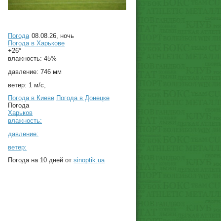
Погода
08.08.26, ночь
Погода в
Харькове
+26°
влажность:
45%
давление:
746 мм
ветер:
1 м/с,
Погода в Киеве
Погода в Донецке
Погода
Харьков
влажность:
давление:
ветер:
Погода на 10 дней от
sinoptik.ua