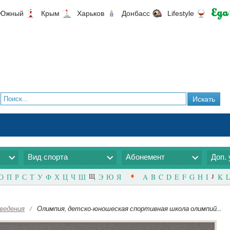
Южный
Крым
Харьков
Донбасс
Lifestyle
Вид спорта
Абонемент
Доп. 
О
П
Р
С
Т
У
Ф
Х
Ц
Ч
Ш
Щ
Э
Ю
Я
A
B
C
D
E
F
G
H
I
J
K
L
ведения
/
Олимпия, детско-юношеская спортивная школа олимпий...