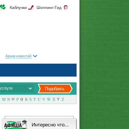
Каблучки
Шоппинг-Гид
Архив новостей
услуги
Подобрать
M
N
O
P
Q
R
S
T
U
V
W
X
Y
Z
Интересно что...