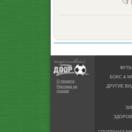
ФУТБ
БОКС & М
О проекте
ДРУГИЕ ВИ
Реклама на
дозоре
ЗИ
ЗДОРОВ
СПОРТМАГАЗИ