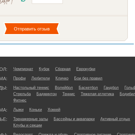
ОЛ:
Чемпионат
Кубок
Сборная
Еврокубки
МА:
Профи
Любители
Кличко
Бои без правил
ДЫ:
Настольный теннис
Волейбол
Баскетбол
Гандбол
Голь
Стрельба
Бадминтон
Теннис
Тяжелая атлетика
Бодибил
Фитнес
МА:
Лыжи
Коньки
Хоккей
ЬЕ:
Тренажерные залы
Бассейны и аквапарки
Активный отдых
Клубы и секции
НЫ:
Велоспорт
Одежда и обувь
Спортивное питание
Спортинв