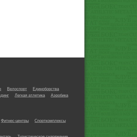
ф
Велоспорт
Единоборства
динг
Легкая атлетика
Аэробика
Фитнес-центры
Спорткомплексы
ентарь
Туристическое снаряжение