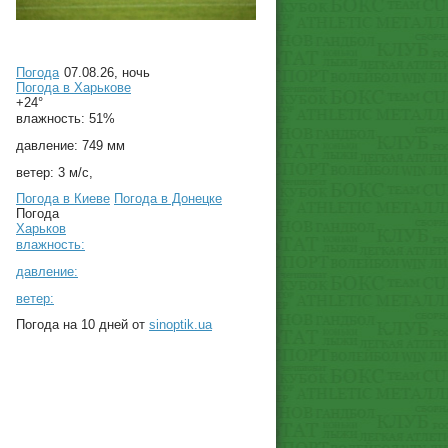
Погода
07.08.26, ночь
Погода в
Харькове
+24°
влажность:
51%
давление:
749 мм
ветер:
3 м/с,
Погода в Киеве
Погода в Донецке
Погода
Харьков
влажность:
давление:
ветер:
Погода на 10 дней от
sinoptik.ua