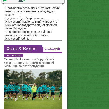
Платформа розвитку з Антоном Бахур:
інвестиція в покоління, яке відбудує
країну
Будувати під обстрілами: як
Харківський національний університет
міського господарства відновлюється
після 24 ударів
Правоохоронці показали руйнівні
наслідки російських обстрілів у
Харківській області
Фото & Видео
в раздел
01.06.2024
Євро-2024. Новини з табору збірної
України: прибуття Довбика, черговий
іменинник та два тренування