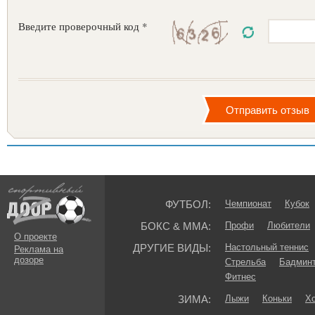
Введите проверочный код *
ФУТБОЛ:
Чемпионат
Кубок
БОКС & ММА:
Профи
Любители
О проекте
ДРУГИЕ ВИДЫ:
Настольный теннис
Реклама на
дозоре
Стрельба
Бадмин
Фитнес
ЗИМА:
Лыжи
Коньки
Хо