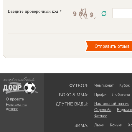
Введите проверочный код *
ФУТБОЛ:
Чемпионат
Кубок
БОКС & ММА:
Профи
Любители
О проекте
ДРУГИЕ ВИДЫ:
Настольный теннис
Реклама на
дозоре
Стрельба
Бадмин
Фитнес
ЗИМА:
Лыжи
Коньки
Хо