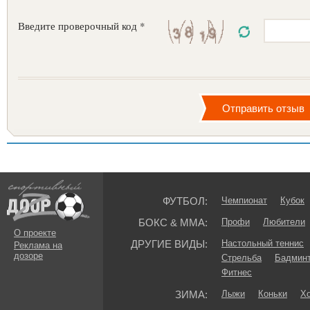
Введите проверочный код *
ФУТБОЛ:
Чемпионат
Кубок
БОКС & ММА:
Профи
Любители
О проекте
ДРУГИЕ ВИДЫ:
Настольный теннис
Реклама на
дозоре
Стрельба
Бадмин
Фитнес
ЗИМА:
Лыжи
Коньки
Хо