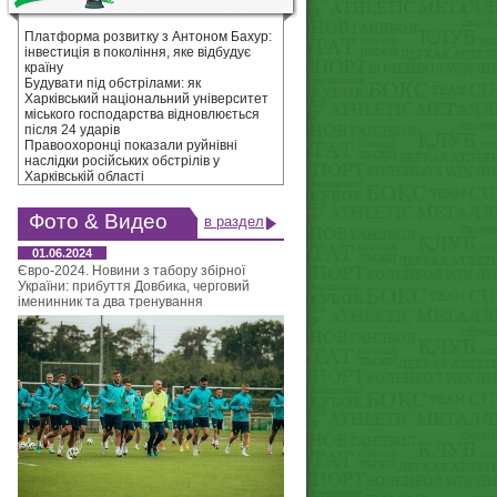
Платформа розвитку з Антоном Бахур:
інвестиція в покоління, яке відбудує
країну
Будувати під обстрілами: як
Харківський національний університет
міського господарства відновлюється
після 24 ударів
Правоохоронці показали руйнівні
наслідки російських обстрілів у
Харківській області
Фото & Видео
в раздел
01.06.2024
Євро-2024. Новини з табору збірної
України: прибуття Довбика, черговий
іменинник та два тренування