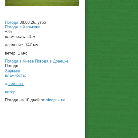
Погода
08.08.26, утро
Погода в
Харькове
+35°
влажность:
31%
давление:
747 мм
ветер:
1 м/с,
Погода в Киеве
Погода в Донецке
Погода
Харьков
влажность:
давление:
ветер:
Погода на 10 дней от
sinoptik.ua