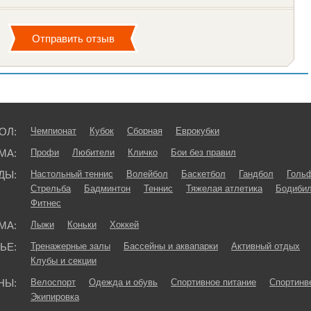
ОЛ:
Чемпионат
Кубок
Сборная
Еврокубки
МА:
Профи
Любители
Кличко
Бои без правил
ДЫ:
Настольный теннис
Волейбол
Баскетбол
Гандбол
Голь
Стрельба
Бадминтон
Теннис
Тяжелая атлетика
Бодибил
Фитнес
МА:
Лыжи
Коньки
Хоккей
ЬЕ:
Тренажерные залы
Бассейны и аквапарки
Активный отдых
Клубы и секции
НЫ:
Велоспорт
Одежда и обувь
Спортивное питание
Спортинв
Экипировка