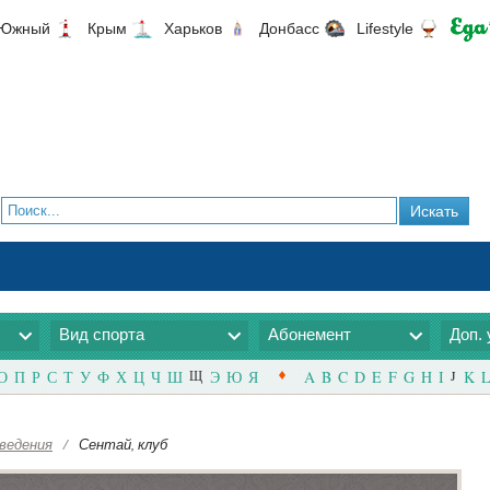
Южный
Крым
Харьков
Донбасс
Lifestyle
Вид спорта
Абонемент
Доп. 
О
П
Р
С
Т
У
Ф
Х
Ц
Ч
Ш
Щ
Э
Ю
Я
A
B
C
D
E
F
G
H
I
J
K
L
ведения
/
Сентай, клуб