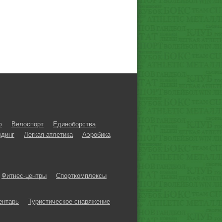
ф
Велоспорт
Единоборства
динг
Легкая атлетика
Аэробика
Фитнес-центры
Спорткомплексы
ентарь
Туристическое снаряжение