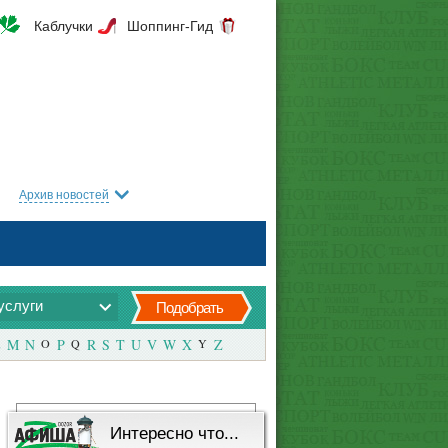
Каблучки
Шоппинг-Гид
Архив новостей
услуги
Подобрать
M
N
O
P
Q
R
S
T
U
V
W
X
Y
Z
Интересно что...