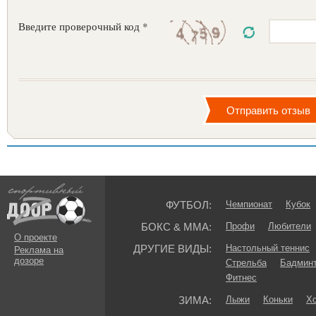
Введите проверочный код *
ФУТБОЛ:
Чемпионат
Кубок
БОКС & ММА:
Профи
Любители
О проекте
ДРУГИЕ ВИДЫ:
Настольный теннис
Реклама на
дозоре
Стрельба
Бадмин
Фитнес
ЗИМА:
Лыжи
Коньки
Хо