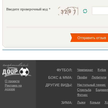
Введите проверочный код *
ФУТБОЛ:
Чемпионат
Кубок
БОКС & ММА:
Профи
Любители
О проекте
ДРУГИЕ ВИДЫ:
Настольный теннис
Реклама на
дозоре
Стрельба
Бадмин
Фитнес
ЗИМА:
Лыжи
Коньки
Хо