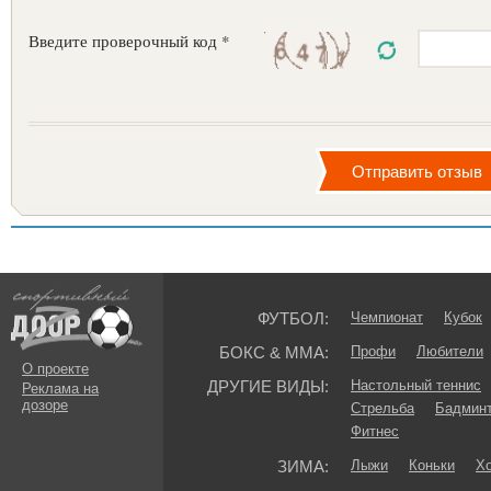
Введите проверочный код *
ФУТБОЛ:
Чемпионат
Кубок
БОКС & ММА:
Профи
Любители
О проекте
ДРУГИЕ ВИДЫ:
Настольный теннис
Реклама на
дозоре
Стрельба
Бадмин
Фитнес
ЗИМА:
Лыжи
Коньки
Хо