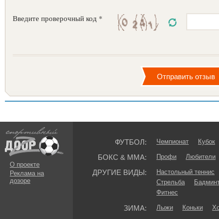
Введите проверочный код *
ФУТБОЛ:
Чемпионат
Кубок
БОКС & ММА:
Профи
Любители
О проекте
ДРУГИЕ ВИДЫ:
Настольный теннис
Реклама на
дозоре
Стрельба
Бадмин
Фитнес
ЗИМА:
Лыжи
Коньки
Хо