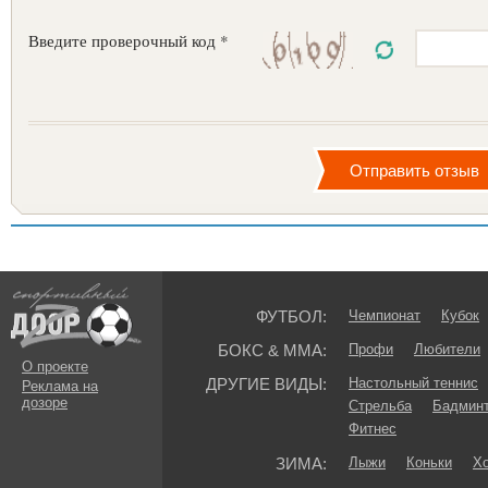
Введите проверочный код *
ФУТБОЛ:
Чемпионат
Кубок
БОКС & ММА:
Профи
Любители
О проекте
ДРУГИЕ ВИДЫ:
Настольный теннис
Реклама на
дозоре
Стрельба
Бадмин
Фитнес
ЗИМА:
Лыжи
Коньки
Хо