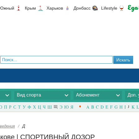
Южный
Крым
Харьков
Донбасс
Lifestyle
Вид спорта
Абонемент
Доп. 
О
П
Р
С
Т
У
Ф
Х
Ц
Ч
Ш
Щ
Э
Ю
Я
A
B
C
D
E
F
G
H
I
J
K
L
ведения
/
Д
арькове | СПОРТИВНЫЙ ДОЗОР