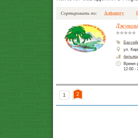
Алфавиту
Сортировать по:
Джунгли
Бассей
ул. Кир
бильяр
Время р
12:00 - 
2
1