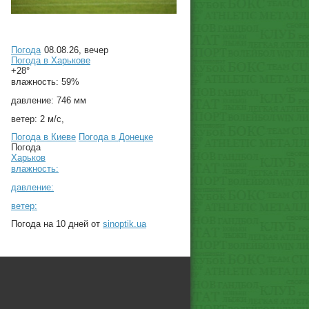
Погода
08.08.26, вечер
Погода в
Харькове
+28°
влажность:
59%
давление:
746 мм
ветер:
2 м/с,
Погода в Киеве
Погода в Донецке
Погода
Харьков
влажность:
давление:
ветер:
Погода на 10 дней от
sinoptik.ua