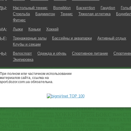
ДЫ:
Настольный теннис
Волейбол
Баскетбол
Гандбол
Голь
Стрельба
Бадминтон
Теннис
Тяжелая атлетика
Бодибил
Фитнес
МА:
Лыжи
Коньки
Хоккей
ЬЕ:
Тренажерные залы
Бассейны и аквапарки
Активный отдых
Клубы и секции
НЫ:
Велоспорт
Одежда и обувь
Спортивное питание
Спортинв
Экипировка
При полном или частичном использовании
материалов сайта, ссылка на
sport.dozor.com.ua обязательна.