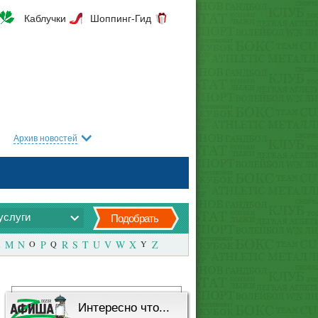
Каблучки
Шоппинг-Гид
Архив новостей
услуги
Подобрать
M
N
O
P
Q
R
S
T
U
V
W
X
Y
Z
Интересно что...