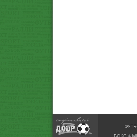
ФУТБ
БОКС & М