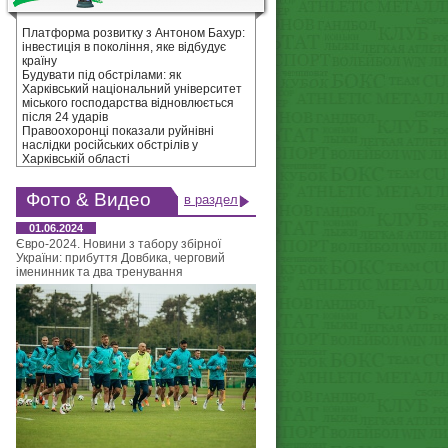
Платформа розвитку з Антоном Бахур:
інвестиція в покоління, яке відбудує
країну
Будувати під обстрілами: як
Харківський національний університет
міського господарства відновлюється
після 24 ударів
Правоохоронці показали руйнівні
наслідки російських обстрілів у
Харківській області
Фото & Видео
в раздел
01.06.2024
Євро-2024. Новини з табору збірної
України: прибуття Довбика, черговий
іменинник та два тренування