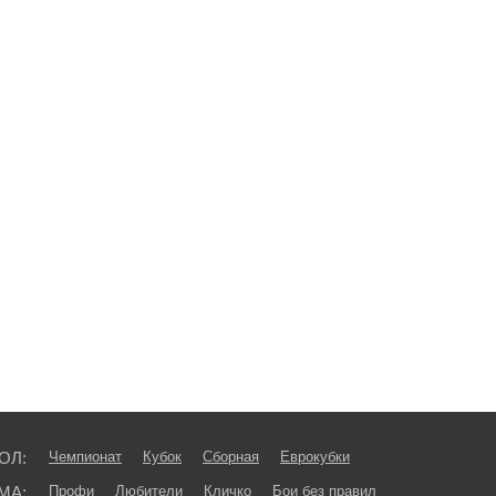
ОЛ:
Чемпионат
Кубок
Сборная
Еврокубки
МА:
Профи
Любители
Кличко
Бои без правил