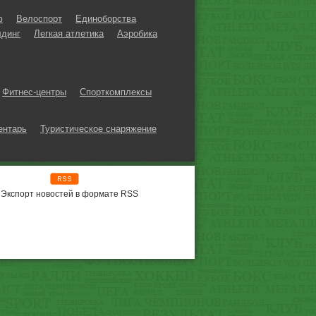
ф
Велоспорт
Единоборства
динг
Легкая атлетика
Аэробика
Фитнес-центры
Спорткомплексы
ентарь
Туристическое снаряжение
Экспорт новостей в формате RSS