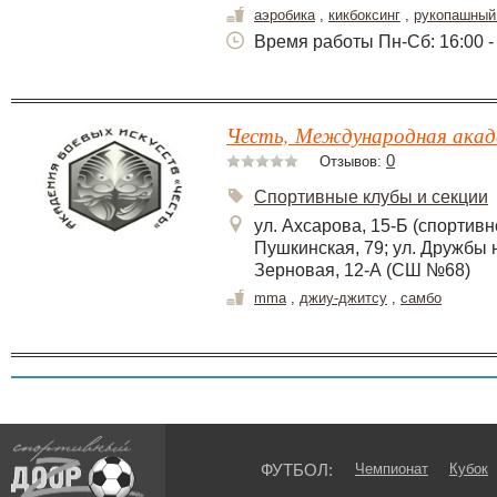
аэробика
,
кикбоксинг
,
рукопашный
Время работы Пн-Сб: 16:00 -
Честь, Международная акаде
0
Отзывов:
Спортивные клубы и секции
ул. Ахсарова, 15-Б (спортивн
Пушкинская, 79; ул. Дружбы
Зерновая, 12-А (СШ №68)
mma
,
джиу-джитсу
,
самбо
ФУТБОЛ:
Чемпионат
Кубок