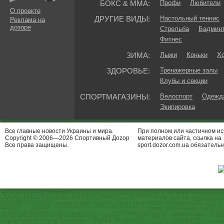
БОКС & ММА:
Профи
Любители
О проекте
ДРУГИЕ ВИДЫ:
Настольный теннис
Реклама на
дозоре
Стрельба
Бадмин
Фитнес
ЗИМА:
Лыжи
Коньки
Хо
ЗДОРОВЬЕ:
Тренажерные залы
Клубы и секции
СПОРТМАГАЗИНЫ:
Велоспорт
Одежда
Экипировка
Все главные новости Украины и мира.
При полном или частичном и
Copyright © 2006—2026 Спортивный Доzор
материалов сайта, ссылка на
Все права защищены.
sport.dozor.com.ua обязательн