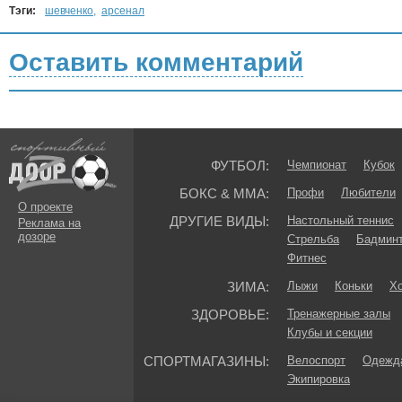
Тэги:
шевченко
,
арсенал
Оставить комментарий
ФУТБОЛ:
Чемпионат
Кубок
БОКС & ММА:
Профи
Любители
О проекте
ДРУГИЕ ВИДЫ:
Настольный теннис
Реклама на
дозоре
Стрельба
Бадмин
Фитнес
ЗИМА:
Лыжи
Коньки
Хо
ЗДОРОВЬЕ:
Тренажерные залы
Клубы и секции
СПОРТМАГАЗИНЫ:
Велоспорт
Одежда
Экипировка