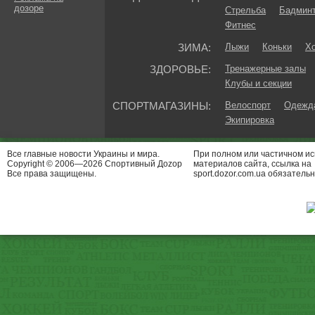
дозоре
Стрельба
Бадмин
Фитнес
ЗИМА:
Лыжи
Коньки
Хо
ЗДОРОВЬЕ:
Тренажерные залы
Клубы и секции
СПОРТМАГАЗИНЫ:
Велоспорт
Одежда
Экипировка
Все главные новости Украины и мира.
При полном или частичном и
Copyright © 2006—2026 Спортивный Доzор
материалов сайта, ссылка на
Все права защищены.
sport.dozor.com.ua обязательн