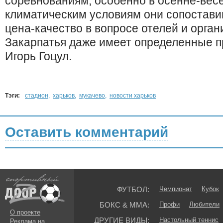
соревнованиям, особенно в осенне-вес
климатическим условиям они сопостави
цена-качество в вопросе отелей и орга
Закарпатья даже имеет определенные п
Игорь Гоцул.
Тэги:
стадион
,
харьков
,
мукачево
,
новости харьков
Оставить комментарий
ФУТБОЛ:
Чемпионат
Кубок
БОКС & ММА:
Профи
Любители
О проекте
ДРУГИЕ ВИДЫ:
Настольный теннис
Реклама на