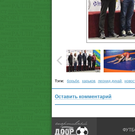
Тэги:
борьбе
,
харьков
,
леонид дунай
,
новос
Оставить комментарий
ФУТБ