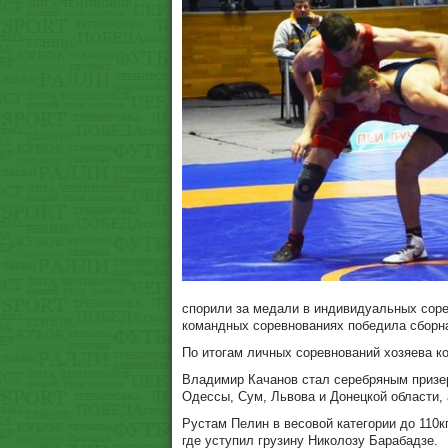
спорили за медали в индивидуальных соре
командных соревнованиях победила сборная
По итогам личных соревнований хозяева ко
Владимир Качанов стал серебряным призеро
Одессы, Сум, Львова и Донецкой области, 
Рустам Пелин в весовой категории до 110к
где уступил грузину Николозу Барабадзе.