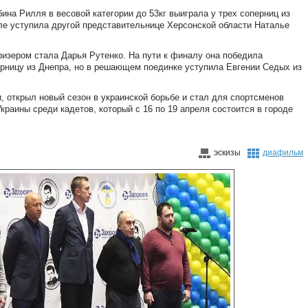
на Рилля в весовой категории до 53кг выиграла у трех соперниц из
але уступила другой представительнице Херсонской области Наталье
ризером стала Дарья Рутенко. На пути к финалу она победила
рницу из Днепра, но в решающем поединке уступила Евгении Седых из
, открыл новый сезон в украинской борьбе и стал для спортсменов
краины среди кадетов, который с 16 по 19 апреля состоится в городе
эскизы
диафильм