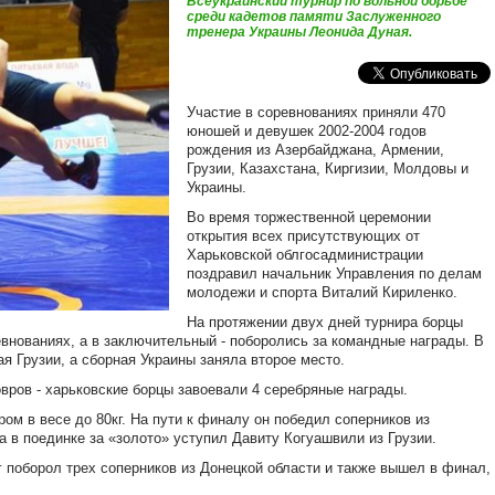
Всеукраинский турнир по вольной борьбе
среди кадетов памяти Заслуженного
тренера Украины Леонида Дуная.
Участие в соревнованиях приняли 470
юношей и девушек 2002-2004 годов
рождения из Азербайджана, Армении,
Грузии, Казахстана, Киргизии, Молдовы и
Украины.
Во время торжественной церемонии
открытия всех присутствующих от
Харьковской облгосадминистрации
поздравил начальник Управления по делам
молодежи и спорта Виталий Кириленко.
На протяжении двух дней турнира борцы
внованиях, а в заключительный - поборолись за командные награды. В
 Грузии, а сборная Украины заняла второе место.
вров - харьковские борцы завоевали 4 серебряные награды.
м в весе до 80кг. На пути к финалу он победил соперников из
а в поединке за «золото» уступил Давиту Когуашвили из Грузии.
г поборол трех соперников из Донецкой области и также вышел в финал,