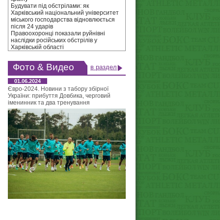
Будувати під обстрілами: як
Харківський національний університет
міського господарства відновлюється
після 24 ударів
Правоохоронці показали руйнівні
наслідки російських обстрілів у
Харківській області
Фото & Видео
в раздел
01.06.2024
Євро-2024. Новини з табору збірної
України: прибуття Довбика, черговий
іменинник та два тренування