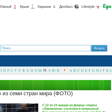
Южный
Крым
Харьков
Донбасс
Lifestyle
О
П
Р
С
Т
У
Ф
Х
Ц
Ч
Ш
Щ
Э
Ю
Я
A
B
C
D
E
F
G
H
I
J
K
L
 из семи стран мира (ФОТО)
С 22 по 24 января во Дворце спорта
«Локомотив» состоялся открытый