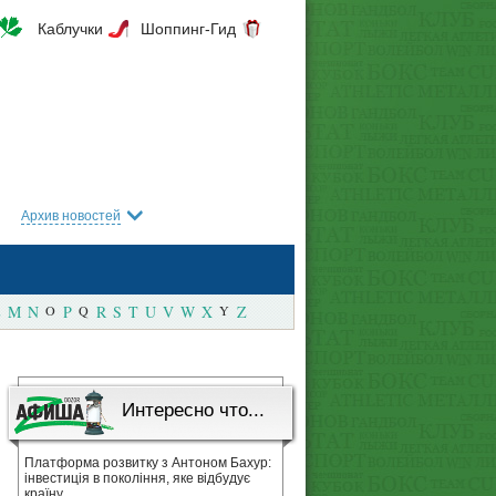
Каблучки
Шоппинг-Гид
Архив новостей
M
N
O
P
Q
R
S
T
U
V
W
X
Y
Z
Интересно что...
Платформа розвитку з Антоном Бахур:
інвестиція в покоління, яке відбудує
країну