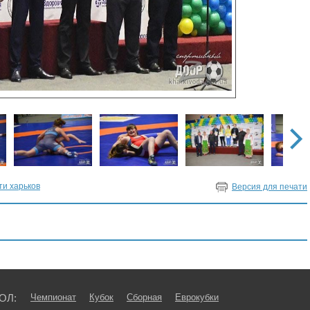
ти харьков
Версия для печати
ОЛ:
Чемпионат
Кубок
Сборная
Еврокубки