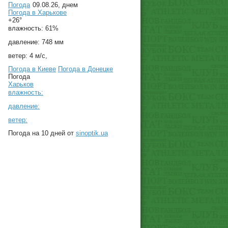
Погода
09.08.26, днем
Погода в
Харькове
+26°
влажность:
61%
давление:
748 мм
ветер:
4 м/с,
Погода в Киеве
Погода в Донецке
Погода
Харьков
влажность:
давление:
ветер:
Погода на 10 дней от
sinoptik.ua