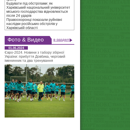
Будувати під обстрілами: як
Харківський національний університет
міського господарства відновлюється
після 24 ударів
Правоохоронці показали руйнівні
наслідки російських обстрілів у
Харківській області
Фото & Видео
в раздел
01.06.2024
Євро-2024. Новини з табору збірної
України: прибуття Довбика, черговий
іменинник та два тренування