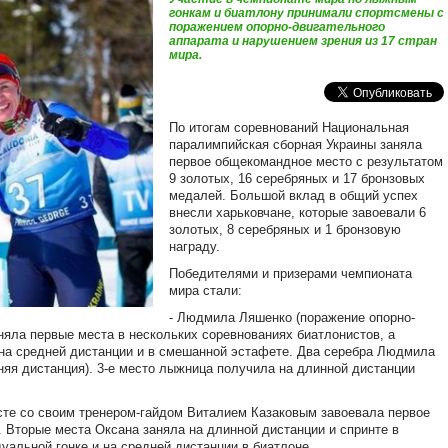
гонкам и биатлону принимали спортсмены с
поражением опорно-двигательного
аппарата и нарушением зрения из 17 стран
мира.
По итогам соревнований Национальная
паралимпийская сборная Украины заняла
первое общекомандное место с результатом
9 золотых, 16 серебряных и 17 бронзовых
медалей. Большой вклад в общий успех
внесли харьковчане, которые завоевали 6
золотых, 8 серебряных и 1 бронзовую
награду.
Победителями и призерами чемпионата
мира стали:
- Людмила Ляшенко (поражение опорно-
аняла первые места в нескольких соревнованиях биатлонистов, а
, на средней дистанции и в смешанной эстафете. Два серебра Людмила
няя дистанция). 3-е место лыжница получила на длинной дистанции
сте со своим тренером-гайдом Виталием Казаковым завоевала первое
 Вторые места Оксана заняла на длинной дистанции и спринте в
дуальной гонке и на средней дистанции в биатлоне.