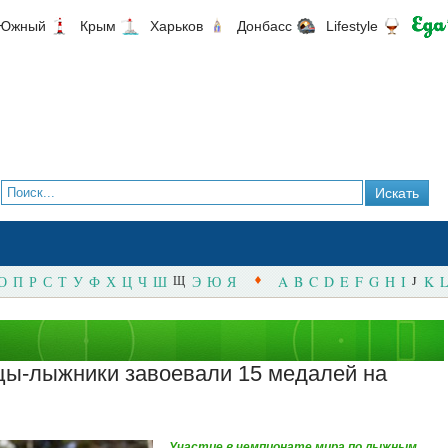
Южный
Крым
Харьков
Донбасс
Lifestyle
О
П
Р
С
Т
У
Ф
Х
Ц
Ч
Ш
Щ
Э
Ю
Я
A
B
C
D
E
F
G
H
I
J
K
L
цы-лыжники завоевали 15 медалей на
Участие в чемпионате мира по лыжным