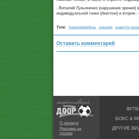
- Виталий Лукьяненко (нарушение зрения)
индивидуальной гонке (биатлон) и второе -
Тэги:
паралимпийцы
,
харьков
,
новости харь
Оставить комментарий
ФУТБ
БОКС & М
О проекте
ДРУГИЕ ВИ
Реклама на
дозоре