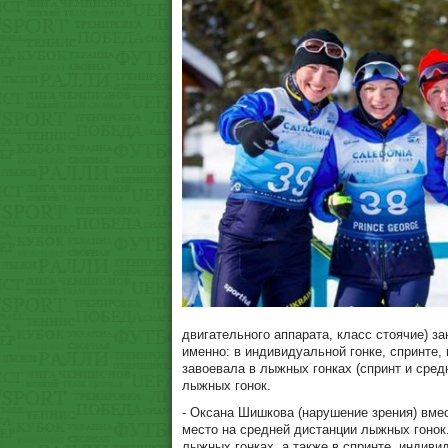
двигательного аппарата, класс стоячие) з
именно: в индивидуальной гонке, спринте
завоевала в лыжных гонках (спринт и сред
лыжных гонок.
- Оксана Шишкова (нарушение зрения) вме
место на средней дистанции лыжных гонок.
лыжных гонках, а также в спринте, индиви