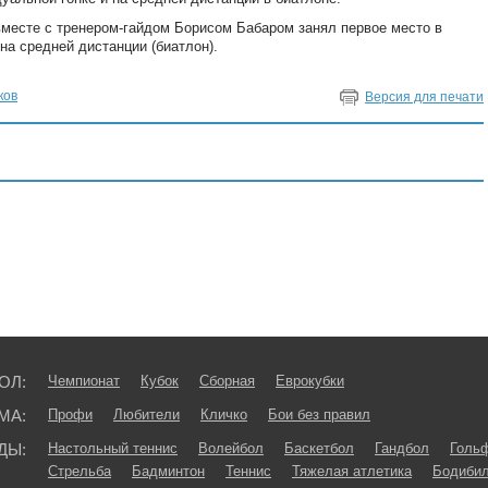
 вместе с тренером-гайдом Борисом Бабаром занял первое место в
 на средней дистанции (биатлон).
ков
Версия для печати
ОЛ:
Чемпионат
Кубок
Сборная
Еврокубки
МА:
Профи
Любители
Кличко
Бои без правил
ДЫ:
Настольный теннис
Волейбол
Баскетбол
Гандбол
Голь
Стрельба
Бадминтон
Теннис
Тяжелая атлетика
Бодибил