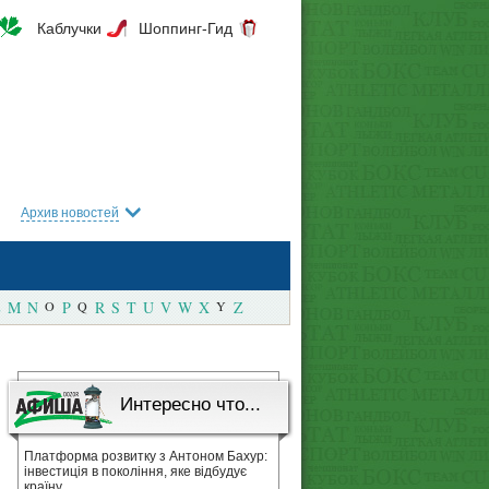
Каблучки
Шоппинг-Гид
Архив новостей
M
N
O
P
Q
R
S
T
U
V
W
X
Y
Z
Интересно что...
Платформа розвитку з Антоном Бахур:
інвестиція в покоління, яке відбудує
країну