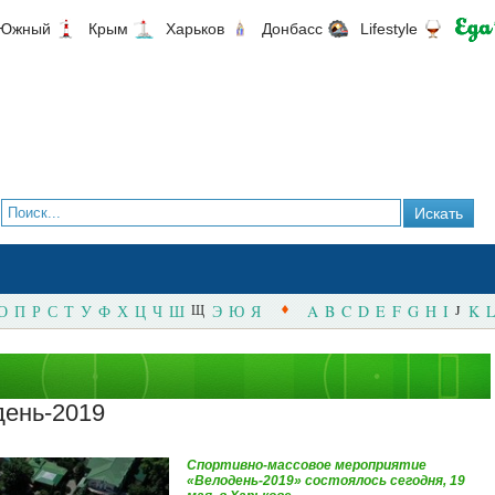
Южный
Крым
Харьков
Донбасс
Lifestyle
О
П
Р
С
Т
У
Ф
Х
Ц
Ч
Ш
Щ
Э
Ю
Я
A
B
C
D
E
F
G
H
I
J
K
L
день-2019
Спортивно-массовое мероприятие
«Велодень-2019» состоялось сегодня, 19