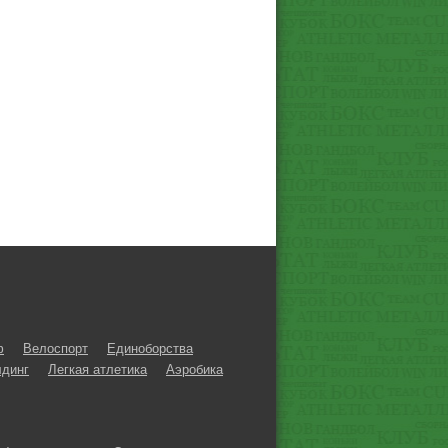
ф
Велоспорт
Единоборства
динг
Легкая атлетика
Аэробика