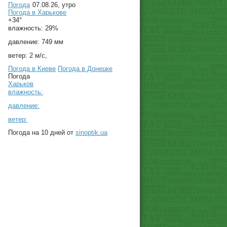
Погода
07.08.26, утро
Погода в
Харькове
+34°
влажность:
29%
давление:
749 мм
ветер:
2 м/с,
Погода в Киеве
Погода в Донецке
Погода
Харьков
влажность:
давление:
ветер:
Погода на 10 дней от
sinoptik.ua