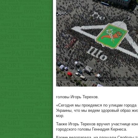
головы Игорь Терехов.
«Сегодня мы проедемся по улицам города 
Украины, что мы ведем здоровый образ жиз
мэр.
Также Игорь Терехов вручил участнице ко
городского головы Геннадия Кернеса.
Кроме велопарада, на площади Свободы та