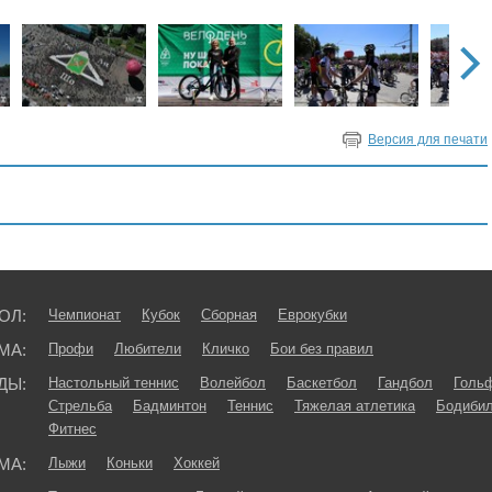
Версия для печати
ОЛ:
Чемпионат
Кубок
Сборная
Еврокубки
МА:
Профи
Любители
Кличко
Бои без правил
ДЫ:
Настольный теннис
Волейбол
Баскетбол
Гандбол
Голь
Стрельба
Бадминтон
Теннис
Тяжелая атлетика
Бодибил
Фитнес
МА:
Лыжи
Коньки
Хоккей