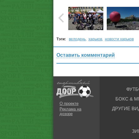
Тэги:
велодень
,
харьков
,
новости харьков
Оставить комментарий
ФУТБ
БОКС & М
О проекте
ДРУГИЕ ВИ
Реклама на
дозоре
ЗИ