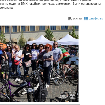
ия по езде на BMX, скейтах, роликах, самокатах. Были организованы
велозона.
эскизы
диафильм