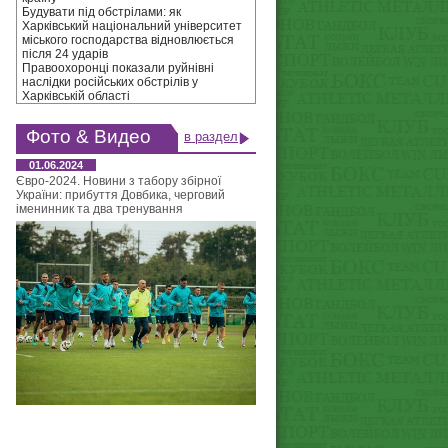
Будувати під обстрілами: як
Харківський національний університет
міського господарства відновлюється
після 24 ударів
Правоохоронці показали руйнівні
наслідки російських обстрілів у
Харківській області
Фото & Видео
в раздел
01.06.2024
Євро-2024. Новини з табору збірної
України: прибуття Довбика, черговий
іменинник та два тренування