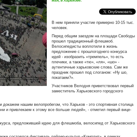
мая, в Харькове.
В нем приняли участие примерно 10-15 тыс.
человек.
Перед общим заездом на площади Свободы
прошел традиционный флешмоб.
Велосипедисты воплотили в жизнь
предложение с прошлогоднего конкурса
идей - изобразить «тремпель», то есть
плечики, а также «тю», «ля», «шо» -
аутентичные харьковские слова. Сам же
праздник прошел под слоганом: «Ну шо,
покатаем?».
Участников Велодня приветствовал первый
заместитель Харьковского городского
и докажем нашим велопробегом, что Харьков - это спортивная столица
ни и привлекаем к этому все больше людей», - отметил первый вице-
нкурса, предложившей идею для флешмоба, велосипед от Харьковского
кже состоялся фестиваль райдер-культур «Комплит», в рамках