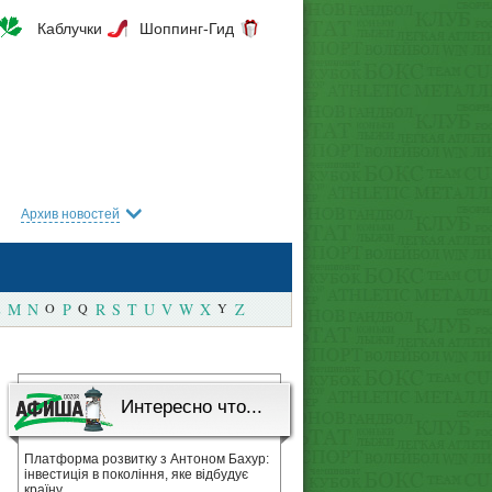
Каблучки
Шоппинг-Гид
Архив новостей
M
N
O
P
Q
R
S
T
U
V
W
X
Y
Z
Интересно что...
Платформа розвитку з Антоном Бахур:
інвестиція в покоління, яке відбудує
країну