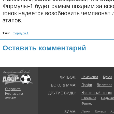
Формулы-1 будет самым поздним за всю
гонок надеется возобновить чемпионат 
этапов.
Тэги:
формула 1
Оставить комментарий
ФУТБОЛ:
Чемпионат
Кубок
БОКС & ММА:
Профи
Любители
О проекте
ДРУГИЕ ВИДЫ:
Настольный теннис
Реклама на
дозоре
Стрельба
Бадмин
Фитнес
ЗИМА:
Лыжи
Коньки
Хо