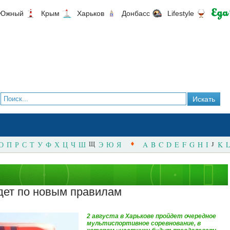
Южный
Крым
Харьков
Донбасс
Lifestyle
О
П
Р
С
Т
У
Ф
Х
Ц
Ч
Ш
Щ
Э
Ю
Я
A
B
C
D
E
F
G
H
I
J
K
L
йдет по новым правилам
2 августа в Харькове пройдет очередное
мультиспортивное соревнование, в