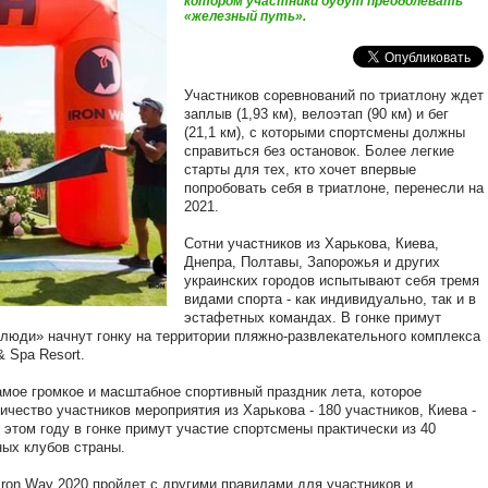
котором участники будут преодолевать
«железный путь».
Участников соревнований по триатлону ждет
заплыв (1,93 км), велоэтап (90 км) и бег
(21,1 км), с которыми спортсмены должны
справиться без остановок. Более легкие
старты для тех, кто хочет впервые
попробовать себя в триатлоне, перенесли на
2021.
Сотни участников из Харькова, Киева,
Днепра, Полтавы, Запорожья и других
украинских городов испытывают себя тремя
видами спорта - как индивидуально, так и в
эстафетных командах. В гонке примут
 люди» начнут гонку на территории пляжно-развлекательного комплекса
& Spa Resort.
самое громкое и масштабное спортивный праздник лета, которое
ичество участников мероприятия из Харькова - 180 участников, Киева -
В этом году в гонке примут участие спортсмены практически из 40
ных клубов страны.
Iron Way 2020 пройдет с другими правилами для участников и