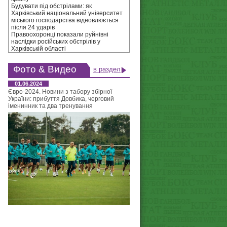
Будувати під обстрілами: як
Харківський національний університет
міського господарства відновлюється
після 24 ударів
Правоохоронці показали руйнівні
наслідки російських обстрілів у
Харківській області
Фото & Видео
в раздел
01.06.2024
Євро-2024. Новини з табору збірної
України: прибуття Довбика, черговий
іменинник та два тренування