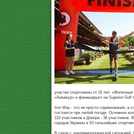
участие спортсмены от 16 лет. «Железные
«Акважур» и финишируют на Superior Golf 
Iron Way - это не просто соревнования, а 
состоится при любой погоде. Основное кол
110 участников и Днепра - 36 участников. 
городов Украины и 53 сильнейших спортив
В связи с эпидемиологической ситуацией, 