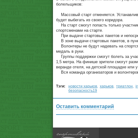
болельщиков:
Массовый старт отменяется. Устанавлива
будет выбегать из своего коридора.
На старт смогут попасть только участник
спортсменами на старте.
При выдаче стартовых пакетов и непосред
В зоне выдачи стартовых пакетов, в пун
Волонтеры не будут надевать на спортсм
медаль в руки.
Группы поддержки смогут болеть за участ
1,5 метра. На финише зрители смогут разм
веранде отеля, на детской площадке или у
Вся команда организаторов и волонтеров 
Тэги:
новости харьков
,
харьков
,
триатлон
,
i
безопасность19
Оставить комментарий