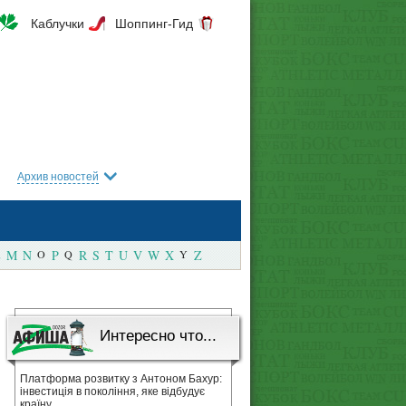
Каблучки
Шоппинг-Гид
Архив новостей
M
N
O
P
Q
R
S
T
U
V
W
X
Y
Z
Интересно что...
Платформа розвитку з Антоном Бахур:
інвестиція в покоління, яке відбудує
країну