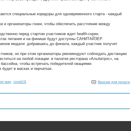
ются специальные коридоры для одновременного старта - каждый
и и организаторы гонки, чтобы обеспечить расстояние между
ственно перед стартом участников ждет health-скрин.
ктах питания и на финише будут доступны САНИТАЙЗЕР.
енов медали: добравшись до финала, каждый участник получит
ников, но при этом организаторы рекомендуют соблюдать дистанцию ​​
еститься на любой локации: в палатке ресторана «Альбатрос», на
 бассейна, чтобы встречать победителей овациями.
будет в масках и перчатках.
ron way
,
covid19
,
Версия для печати