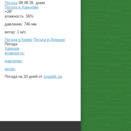
Погода
08.08.26, днем
Погода в
Харькове
+28°
влажность:
56%
давление:
746 мм
ветер:
1 м/с,
Погода в Киеве
Погода в Донецке
Погода
Харьков
влажность:
давление:
ветер:
Погода на 10 дней от
sinoptik.ua