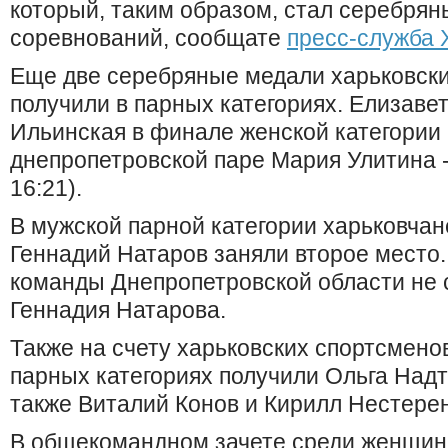
который, таким образом, стал серебря
соревнований, сообщате
пресс-служба 
Еще две серебряные медали харьковск
получили в парных категориях. Елизаве
Ильинская в финале женской категории
днепропетровской паре Мария Улитина - 
16:21).
В мужской парной категории харьковча
Геннадий Натаров заняли второе место.
команды Днепропетровской области не с
Геннадия Натарова.
Также на счету харьковских спортсменов
парных категориях получили Ольга Надт
также Виталий Конов и Кирилл Нестерен
В общекомандном зачете среди женщин