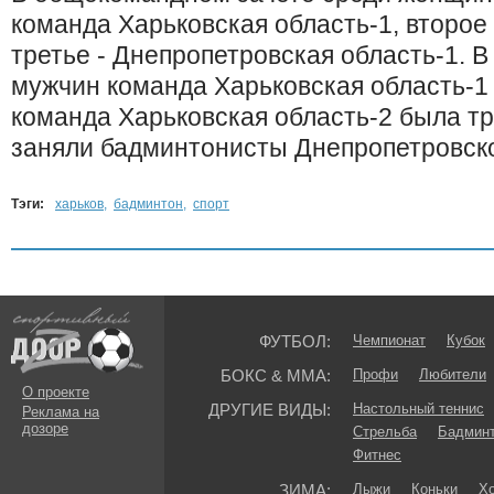
команда Харьковская область-1, второе 
третье - Днепропетровская область-1. 
мужчин команда Харьковская область-1 
команда Харьковская область-2 была тр
заняли бадминтонисты Днепропетровско
Тэги:
харьков
,
бадминтон
,
спорт
ФУТБОЛ:
Чемпионат
Кубок
БОКС & ММА:
Профи
Любители
О проекте
ДРУГИЕ ВИДЫ:
Настольный теннис
Реклама на
дозоре
Стрельба
Бадмин
Фитнес
ЗИМА:
Лыжи
Коньки
Хо