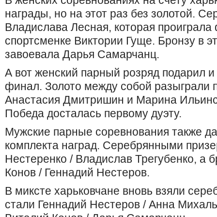
В женских соревнованиях на счету харь
награды, но на этот раз без золотой. С
Владислава Лесная, которая проиграла
спортсменке Виктории Гуще. Бронзу в э
завоевала Дарья Самарчанц.
А вот женский парный розряд подарил и
финал. Золото между собой разыграли 
Анастасия Дмитришин и Марина Ильинск
Победа досталась первому дуэту.
Мужские парные соревнования также да
комплекта наград. Серебрянными призе
Нестеренко / Владислав Трегубенко, а
Конов / Геннадий Нестеров.
В миксте харьковчане вновь взяли сере
стали Геннадий Нестеров / Анна Михаль