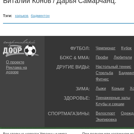
Виталий Конов / Дарья Самарчанц.
Тэги:
харьков
,
бадминтон
ФУТБОЛ:
Чемпионат
Кубок
БОКС & ММА:
Профи
Любители
О проекте
ДРУГИЕ ВИДЫ:
Настольный теннис
Реклама на
дозоре
Стрельба
Бадмин
Фитнес
ЗИМА:
Лыжи
Коньки
Хо
ЗДОРОВЬЕ:
Тренажерные залы
Клубы и секции
СПОРТМАГАЗИНЫ:
Велоспорт
Одежда
Экипировка