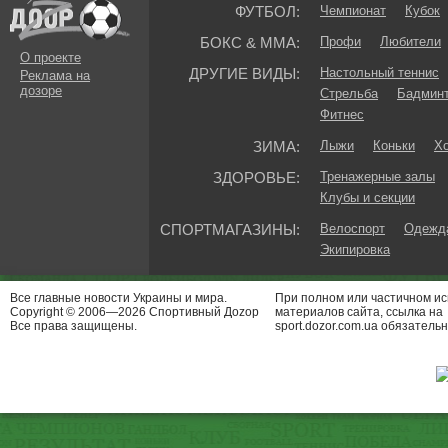
ФУТБОЛ:
Чемпионат
Кубок
БОКС & ММА:
Профи
Любители
О проекте
ДРУГИЕ ВИДЫ:
Настольный теннис
Реклама на
дозоре
Стрельба
Бадмин
Фитнес
ЗИМА:
Лыжи
Коньки
Хо
ЗДОРОВЬЕ:
Тренажерные залы
Клубы и секции
СПОРТМАГАЗИНЫ:
Велоспорт
Одежда
Экипировка
Все главные новости Украины и мира.
При полном или частичном и
Copyright © 2006—2026 Спортивный Доzор
материалов сайта, ссылка на
Все права защищены.
sport.dozor.com.ua обязательн