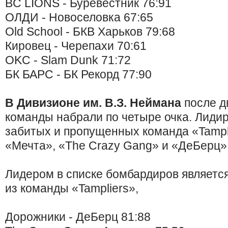
BC LIONS - Буревестник 76:91
ОЛДИ - Новоселовка 67:65
Old School - БКВ Харьков 79:68
Кировец - Черепахи 70:61
OKC - Slam Dunk 71:72
БК БАРС - БК Рекорд 77:90
В Дивизионе им. В.З. Неймана
после д
команды набрали по четыре очка. Лиди
забитых и пропущенных команда «Tampli
«Мечта», «The Crazy Gang» и «ДеБерц»
Лидером в списке бомбардиров являетс
из команды «Tampliers»,
Дорожники - ДеБерц 81:88