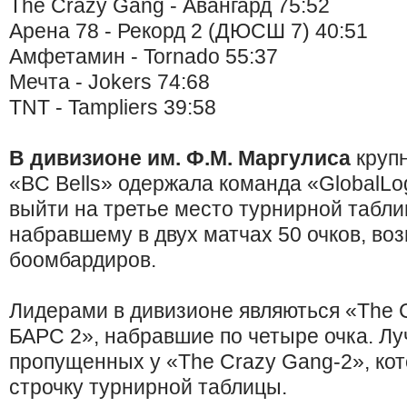
The Crazy Gang - Авангард 75:52
Арена 78 - Рекорд 2 (ДЮСШ 7) 40:51
Амфетамин - Tornado 55:37
Мечта - Jokers 74:68
TNT - Tampliers 39:58
В дивизионе им. Ф.М. Маргулиса
круп
«BC Bells» одержала команда «GlobalLog
выйти на третье место турнирной табли
набравшему в двух матчах 50 очков, воз
боомбардиров.
Лидерами в дивизионе являються «The 
БАРС 2», набравшие по четыре очка. Л
пропущенных у «The Crazy Gang-2», ко
строчку турнирной таблицы.