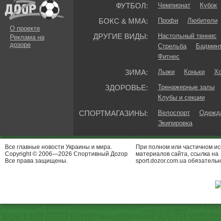
ФУТБОЛ:
Чемпионат
Кубок
БОКС & ММА:
Профи
Любители
О проекте
ДРУГИЕ ВИДЫ:
Настольный теннис
Реклама на
дозоре
Стрельба
Бадмин
Фитнес
ЗИМА:
Лыжи
Коньки
Хо
ЗДОРОВЬЕ:
Тренажерные залы
Клубы и секции
СПОРТМАГАЗИНЫ:
Велоспорт
Одежда
Экипировка
Все главные новости Украины и мира.
При полном или частичном и
Copyright © 2006—2026 Спортивный Доzор
материалов сайта, ссылка на
Все права защищены.
sport.dozor.com.ua обязательн