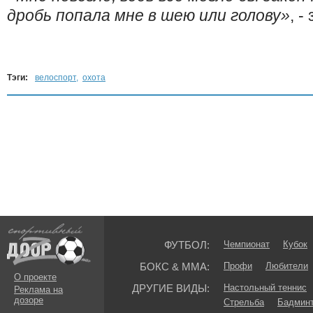
дробь попала мне в шею или голову
»
, 
Тэги:
велоспорт
,
охота
ФУТБОЛ:
Чемпионат
Кубок
БОКС & ММА:
Профи
Любители
О проекте
ДРУГИЕ ВИДЫ:
Настольный теннис
Реклама на
дозоре
Стрельба
Бадмин