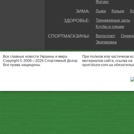
Фитнес
ЗИМА:
Лыжи
Коньки
Хо
ЗДОРОВЬЕ:
Тренажерные залы
Клубы и секции
СПОРТМАГАЗИНЫ:
Велоспорт
Одежда
Экипировка
Все главные новости Украины и мира.
При полном или частичном и
Copyright © 2006—2026 Спортивный Доzор
материалов сайта, ссылка на
Все права защищены.
sport.dozor.com.ua обязательн