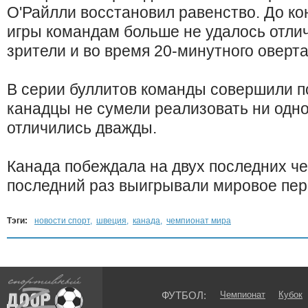
О'Райлли восстановил равенство. До ко
игры командам больше не удалось отлич
зрители и во время 20-минутного оверт
В серии буллитов команды совершили п
канадцы не сумели реализовать ни одн
отличились дважды.
Канада побеждала на двух последних ч
последний раз выигрывали мировое перв
Тэги:
новости спорт
,
швеция
,
канада
,
чемпионат мира
ФУТБОЛ:
Чемпионат
Кубок