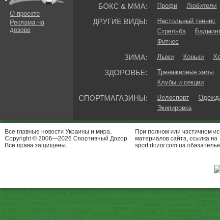
БОКС & ММА:
Профи
Любители
О проекте
ДРУГИЕ ВИДЫ:
Настольный теннис
Реклама на
дозоре
Стрельба
Бадмин
Фитнес
ЗИМА:
Лыжи
Коньки
Хо
ЗДОРОВЬЕ:
Тренажерные залы
Клубы и секции
СПОРТМАГАЗИНЫ:
Велоспорт
Одежда
Экипировка
Все главные новости Украины и мира.
При полном или частичном и
Copyright © 2006—2026 Спортивный Доzор
материалов сайта, ссылка на
Все права защищены.
sport.dozor.com.ua обязательн