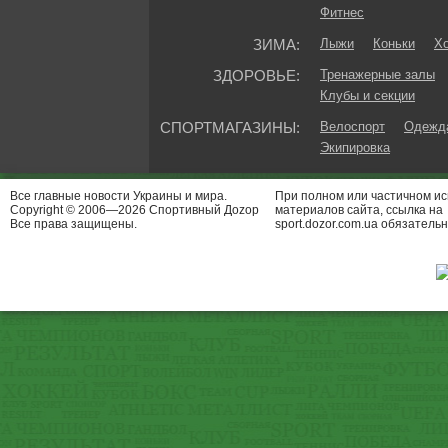
Фитнес
ЗИМА:
Лыжи
Коньки
Хо
ЗДОРОВЬЕ:
Тренажерные залы
Клубы и секции
СПОРТМАГАЗИНЫ:
Велоспорт
Одежда
Экипировка
Все главные новости Украины и мира.
При полном или частичном и
Copyright © 2006—2026 Спортивный Доzор
материалов сайта, ссылка на
Все права защищены.
sport.dozor.com.ua обязательн