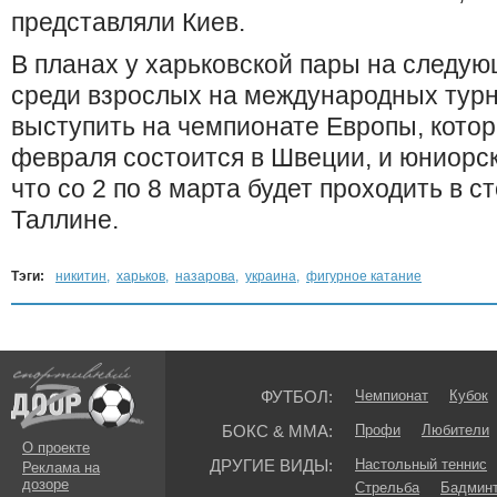
представляли Киев.
В планах у харьковской пары на следую
среди взрослых на международных турн
выступить на чемпионате Европы, котор
февраля состоится в Швеции, и юниорс
что со 2 по 8 марта будет проходить в с
Таллине.
Тэги:
никитин
,
харьков
,
назарова
,
украина
,
фигурное катание
ФУТБОЛ:
Чемпионат
Кубок
БОКС & ММА:
Профи
Любители
О проекте
ДРУГИЕ ВИДЫ:
Настольный теннис
Реклама на
дозоре
Стрельба
Бадмин