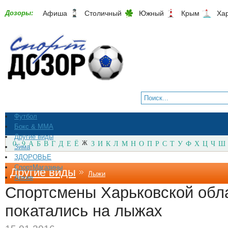
Дозоры:
Афиша
Столичный
Южный
Крым
Ха
Футбол
Бокс & ММА
Другие виды
0 - 9
А
Б
В
Г
Д
Е
Ё
Ж
З
И
К
Л
М
Н
О
П
Р
С
Т
У
Ф
Х
Ц
Ч
Ш
Зима
ЗДОРОВЬЕ
СпортМагазины
Другие виды
Лыжи
Архив
Спортсмены Харьковской обл
покатались на лыжах