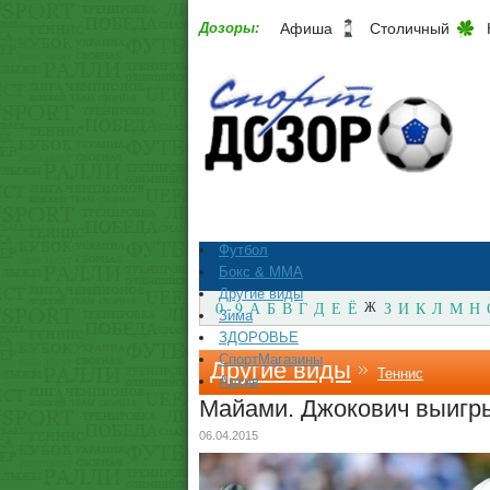
Дозоры:
Афиша
Столичный
Футбол
Бокс & ММА
Другие виды
0 - 9
А
Б
В
Г
Д
Е
Ё
Ж
З
И
К
Л
М
Н
Зима
ЗДОРОВЬЕ
СпортМагазины
Другие виды
Теннис
Архив
Майами. Джокович выигры
06.04.2015