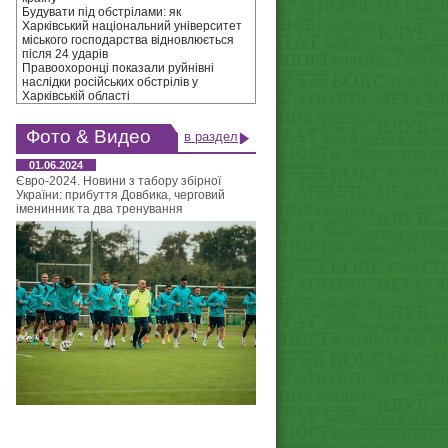
Будувати під обстрілами: як
Харківський національний університет
міського господарства відновлюється
після 24 ударів
Правоохоронці показали руйнівні
наслідки російських обстрілів у
Харківській області
Фото & Видео
в раздел
01.06.2024
Євро-2024. Новини з табору збірної
України: прибуття Довбика, черговий
іменинник та два тренування