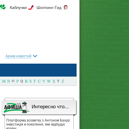
Каблучки
Шоппинг-Гид
Архив новостей
M
N
O
P
Q
R
S
T
U
V
W
X
Y
Z
Интересно что...
Платформа розвитку з Антоном Бахур:
інвестиція в покоління, яке відбудує
країну