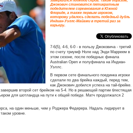
завершился победой серба. Таким образом,
Джокович становится пятикратным
победителем соревнования в Южной
Флориде, а также первым игроком,
которому удалось сделать победный дубль
Индиан-Уэллс-Майами в третий раз за
карьеру.
7-6(5), 4-6, 6-0 - в пользу Джоковича - третий
по счету триумф Ноле над Энди Марреем в
этом сезоне, после победных финала
Australian Open и полуфинала на Индиан-
Уэллс.
В первом сете
финал
ьного поединка
игроки
сделали по
два брейка
каждый
,
перед
тем,
как
Джокович
добился успеха на
тай-брейке
.
 завершив второй сет брейком на
5-4.
Но в решающей партии
блестящая
ером для шотландца на пути
к общей победе
. Матч продолжался 2
ерса, на один меньше, чем у Роджера Федерера. Надаль лидирует в
 таком уровне.