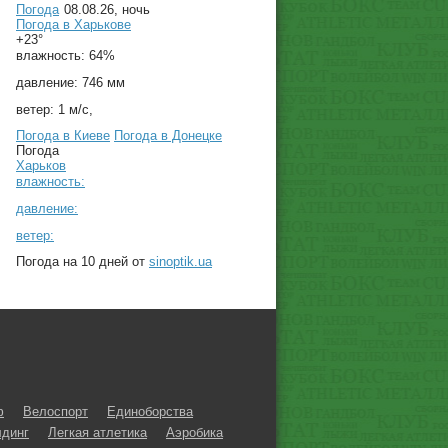
Погода
08.08.26, ночь
Погода в
Харькове
+23°
влажность:
64%
давление:
746 мм
ветер:
1 м/с,
Погода в Киеве
Погода в Донецке
Погода
Харьков
влажность:
давление:
ветер:
Погода на 10 дней от
sinoptik.ua
ф
Велоспорт
Единоборства
динг
Легкая атлетика
Аэробика