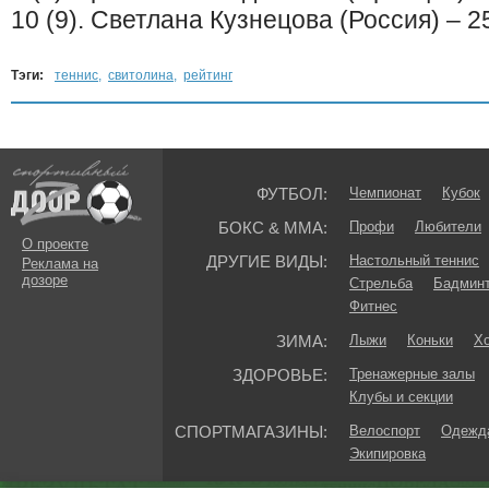
10 (9). Светлана Кузнецова (Россия) – 
Тэги:
теннис
,
свитолина
,
рейтинг
ФУТБОЛ:
Чемпионат
Кубок
БОКС & ММА:
Профи
Любители
О проекте
ДРУГИЕ ВИДЫ:
Настольный теннис
Реклама на
дозоре
Стрельба
Бадмин
Фитнес
ЗИМА:
Лыжи
Коньки
Хо
ЗДОРОВЬЕ:
Тренажерные залы
Клубы и секции
СПОРТМАГАЗИНЫ:
Велоспорт
Одежда
Экипировка