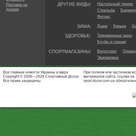
ДРУГИЕ ВИДЫ:
Настольный теннис
Реклама на
дозоре
Стрельба
Бадмин
Фитнес
ЗИМА:
Лыжи
Коньки
Хо
ЗДОРОВЬЕ:
Тренажерные залы
Клубы и секции
СПОРТМАГАЗИНЫ:
Велоспорт
Одежда
Экипировка
Все главные новости Украины и мира.
При полном или частичном и
Copyright © 2006—2026 Спортивный Доzор
материалов сайта, ссылка на
Все права защищены.
sport.dozor.com.ua обязательн