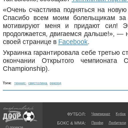
«Очень счастлива подняться на новую
Спасибо всем моим болельщикам за 
мотивируют меня и придают сил! Э
продолжается, двигаемся дальше!», — 
своей странице в
Facebook
.
Украинка гарантировала себе третью ст
окончании Открытого чемпионата
Championship).
Тэги:
теннис
,
свистолина
,
рекорд
ФУТБОЛ:
Чемпионат
Кубок
БОКС & ММА:
Профи
Любители
О проекте