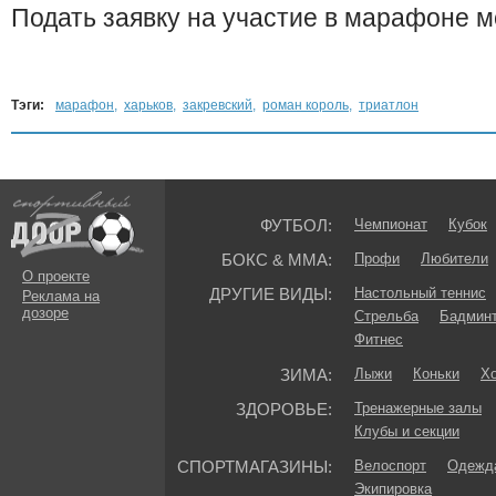
Подать заявку на участие в марафоне м
Тэги:
марафон
,
харьков
,
закревский
,
роман король
,
триатлон
ФУТБОЛ:
Чемпионат
Кубок
БОКС & ММА:
Профи
Любители
О проекте
ДРУГИЕ ВИДЫ:
Настольный теннис
Реклама на
дозоре
Стрельба
Бадмин
Фитнес
ЗИМА:
Лыжи
Коньки
Хо
ЗДОРОВЬЕ:
Тренажерные залы
Клубы и секции
СПОРТМАГАЗИНЫ:
Велоспорт
Одежда
Экипировка