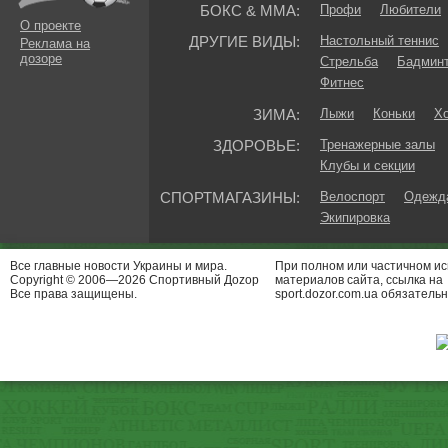
БОКС & ММА:
Профи
Любители
О проекте
ДРУГИЕ ВИДЫ:
Настольный теннис
Реклама на
дозоре
Стрельба
Бадмин
Фитнес
ЗИМА:
Лыжи
Коньки
Хо
ЗДОРОВЬЕ:
Тренажерные залы
Клубы и секции
СПОРТМАГАЗИНЫ:
Велоспорт
Одежда
Экипировка
Все главные новости Украины и мира.
При полном или частичном и
Copyright © 2006—2026 Спортивный Доzор
материалов сайта, ссылка на
Все права защищены.
sport.dozor.com.ua обязательн