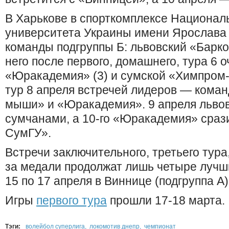
В Харькове в спорткомплексе Национал
университета Украины имени Ярослава 
команды подгруппы Б: львовский «Барк
него после первого, домашнего, тура 6 о
«Юракадемия» (3) и сумской «Химпром-
тур 8 апреля встречей лидеров — кома
мыши» и «Юракадемия». 9 апреля львов
сумчанами, а 10-го «Юракадемия» сраз
СумГУ».
Встречи заключительного, третьего тура
за медали продолжат лишь четыре лучш
15 по 17 апреля в Виннице (подгруппа А)
Игры
первого тура
прошли 17-18 марта.
Тэги:
волейбол суперлига
,
локомотив днепр
,
чемпионат