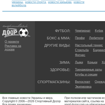
украины
,
новости спорта
,
новости харькова
,
новости
волейбола
ФУТБОЛ:
Чемпионат
Кубок
БОКС & ММА:
Профи
Любители
О проекте
ДРУГИЕ ВИДЫ:
Настольный теннис
Реклама на
дозоре
Стрельба
Бадмин
Фитнес
ЗИМА:
Лыжи
Коньки
Хо
ЗДОРОВЬЕ:
Тренажерные залы
Клубы и секции
СПОРТМАГАЗИНЫ:
Велоспорт
Одежда
Экипировка
Все главные новости Украины и мира.
При полном или частичном и
Copyright © 2006—2026 Спортивный Доzор
материалов сайта, ссылка на
Все права защищены.
sport.dozor.com.ua обязательн