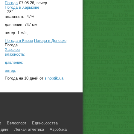
Погода
07.08.26, вечер
Погода в
Харькове
+28°
влажность:
47%
давление:
747 мм
ветер:
1 м/с,
Погода в Киеве
Погода в Донецке
Погода
Харьков
влажность:
давление:
ветер:
Погода на 10 дней от
sinoptik.ua
ф
Велоспорт
Единоборства
динг
Легкая атлетика
Аэробика