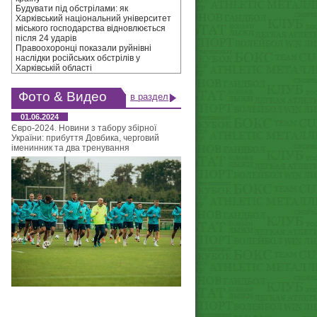
Будувати під обстрілами: як
Харківський національний університет
міського господарства відновлюється
після 24 ударів
Правоохоронці показали руйнівні
наслідки російських обстрілів у
Харківській області
Фото & Видео
в раздел
01.06.2024
Євро-2024. Новини з табору збірної
України: прибуття Довбика, черговий
іменинник та два тренування