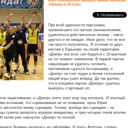
клуб «Локомотив» выиграл звание чемпиона
Украины в 16-й раз.
При всей одиозности персонажа,
произнесшего это ватное умозаключение,
удивляться действительно нечему – никто
другого и не ожидал. Иное дело, что не все
так просто получилось. В отличие от двух
матчей в Харькове, на своей территории
«Днепр» изо всех сил бодался с 15-кратным
на тот момент чемпионом. В первой партии
харьковцам не удалось склонить
противников сдаться по-хорошему, и
«Днепр» за счет подач и более сплоченной
общей игры ушел вперед. Да так далеко,
что в концовке партии «Днепру» удалось
выиграть стартовый сет.
ток зацикливания, и «Днепр» опять взял игру под контроль. И опытный,
имо вспомнив, что соревнования не по плаванию, орлы Юрия
по абсолютно иному сценарию. Точнее, вообще без сценария – на
цы сумели захватить игровую инициативу, и трех-четырех очков вполне
 И затем уже «нагнули» «Днепр» по полной.
ионата Украины решалась на тай-брейке. И здесь Фортуна, словно