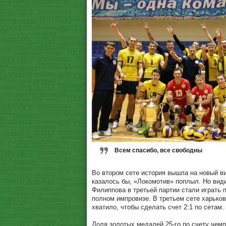
Всем спасибо, все свободны
Во втором сете история вышла на новый ви
казалось бы, «Локомотив» поплыл. Но вид
Филиппова в третьей партии стали играть 
полном импровизе. В третьем сете харьков
хватило, чтобы сделать счет 2:1 по сетам.
Доля золотых медалей 25-го по счету чемп