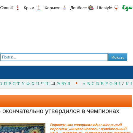
Южный
Крым
Харьков
Донбасс
Lifestyle
О
П
Р
С
Т
У
Ф
Х
Ц
Ч
Ш
Щ
Э
Ю
Я
A
B
C
D
E
F
G
H
I
J
K
L
 окончательно утвердился в чемпионах
Впрочем, как говаривал один кисельный
персонаж, «ничего нового»: волейбольный