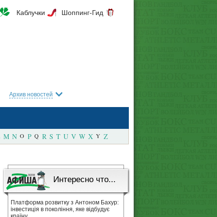
Каблучки
Шоппинг-Гид
Архив новостей
M
N
O
P
Q
R
S
T
U
V
W
X
Y
Z
Интересно что...
Платформа розвитку з Антоном Бахур:
інвестиція в покоління, яке відбудує
країну