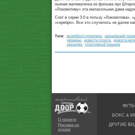
пьяная математичка из фильма про Штирлиц
«Локомотиву» эта малахольная дама надое
Счет в серии 3:0 в пользу «Локомотива». 
«серебро». Все это случилось не далее ка
Тэги:
волейбол суперлига
,
харьковский локо
украины
,
новости спорта
,
новости во
харькова
,
спортивный харьков
ФУТБ
БОКС & М
О проекте
ДРУГИЕ ВИ
Реклама на
дозоре