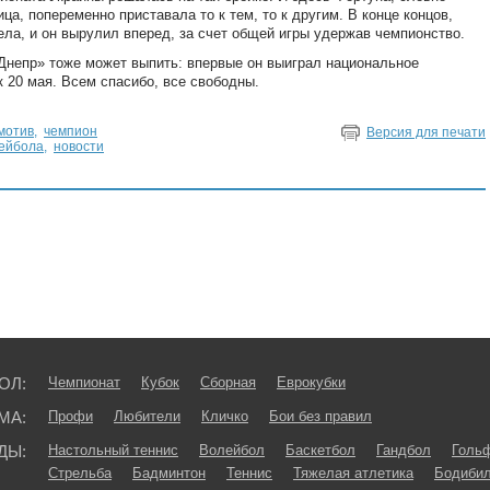
а, попеременно приставала то к тем, то к другим. В конце концов,
ла, и он вырулил вперед, за счет общей игры удержав чемпионство.
«Днепр» тоже может выпить: впервые он выиграл национальное
к 20 мая. Всем спасибо, все свободны.
мотив
,
чемпион
Версия для печати
лейбола
,
новости
ОЛ:
Чемпионат
Кубок
Сборная
Еврокубки
МА:
Профи
Любители
Кличко
Бои без правил
ДЫ:
Настольный теннис
Волейбол
Баскетбол
Гандбол
Голь
Стрельба
Бадминтон
Теннис
Тяжелая атлетика
Бодибил