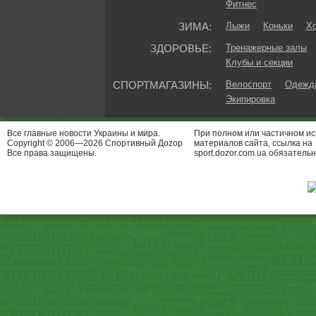
Фитнес
ЗИМА:
Лыжи
Коньки
Хо
ЗДОРОВЬЕ:
Тренажерные залы
Клубы и секции
СПОРТМАГАЗИНЫ:
Велоспорт
Одежда
Экипировка
Все главные новости Украины и мира.
При полном или частичном и
Copyright © 2006—2026 Спортивный Доzор
материалов сайта, ссылка на
Все права защищены.
sport.dozor.com.ua обязательн