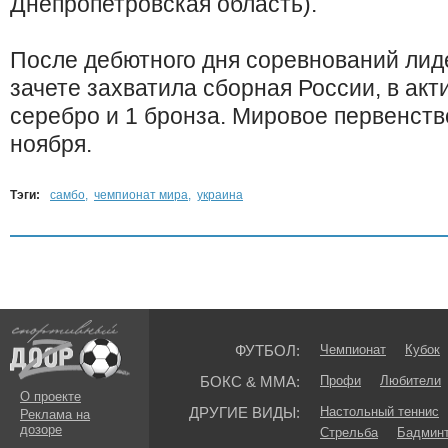
Днепропетровская область).
После дебютного дня соревнований ли
зачете захватила сборная России, в акти
серебро и 1 бронза. Мировое первенств
ноября.
Тэги:
самбо
,
чемпионат мира
,
украина
ФУТБОЛ:
Чемпионат
Кубок
БОКС & ММА:
Профи
Любители
О проекте
ДРУГИЕ ВИДЫ:
Настольный теннис
Реклама на
дозоре
Стрельба
Бадмин