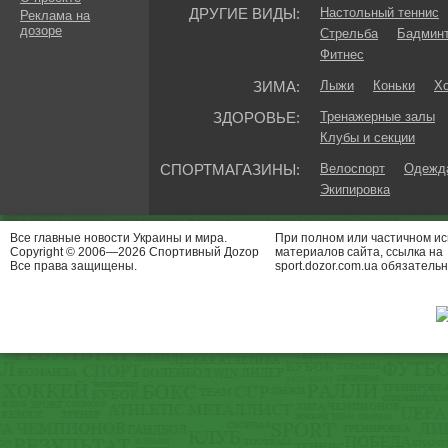
ДРУГИЕ ВИДЫ:
Настольный теннис
Реклама на
дозоре
Стрельба
Бадмин
Фитнес
ЗИМА:
Лыжи
Коньки
Хо
ЗДОРОВЬЕ:
Тренажерные залы
Клубы и секции
СПОРТМАГАЗИНЫ:
Велоспорт
Одежда
Экипировка
Все главные новости Украины и мира.
При полном или частичном и
Copyright © 2006—2026 Спортивный Доzор
материалов сайта, ссылка на
Все права защищены.
sport.dozor.com.ua обязательн