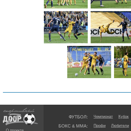
ФУТБОЛ:
Чемпионат
Кубок
БОКС & ММА:
Профи
Любители
О проекте