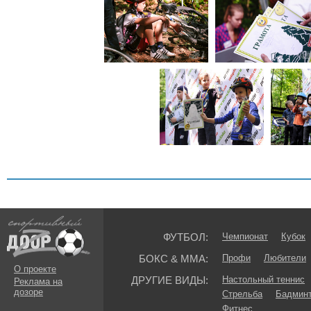
ФУТБОЛ:
Чемпионат
Кубок
БОКС & ММА:
Профи
Любители
О проекте
ДРУГИЕ ВИДЫ:
Настольный теннис
Реклама на
дозоре
Стрельба
Бадмин
Фитнес