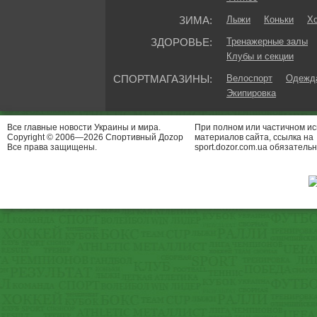
ЗИМА:
Лыжи
Коньки
Хо
ЗДОРОВЬЕ:
Тренажерные залы
Клубы и секции
СПОРТМАГАЗИНЫ:
Велоспорт
Одежда
Экипировка
Все главные новости Украины и мира.
При полном или частичном и
Copyright © 2006—2026 Спортивный Доzор
материалов сайта, ссылка на
Все права защищены.
sport.dozor.com.ua обязательн