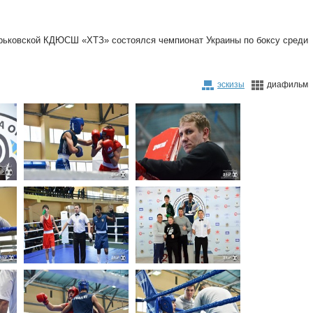
арьковской КДЮСШ «ХТЗ» состоялся чемпионат Украины по боксу среди
эскизы
диафильм