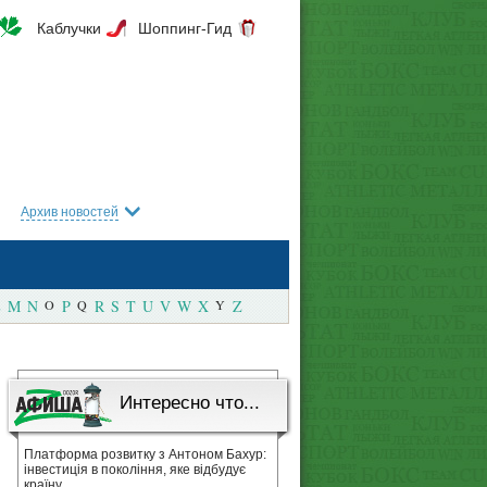
Каблучки
Шоппинг-Гид
Архив новостей
M
N
O
P
Q
R
S
T
U
V
W
X
Y
Z
Интересно что...
Платформа розвитку з Антоном Бахур:
інвестиція в покоління, яке відбудує
країну