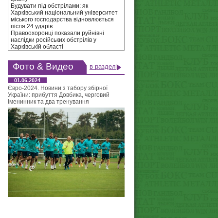
Будувати під обстрілами: як
Харківський національний університет
міського господарства відновлюється
після 24 ударів
Правоохоронці показали руйнівні
наслідки російських обстрілів у
Харківській області
Фото & Видео
в раздел
01.06.2024
Євро-2024. Новини з табору збірної
України: прибуття Довбика, черговий
іменинник та два тренування