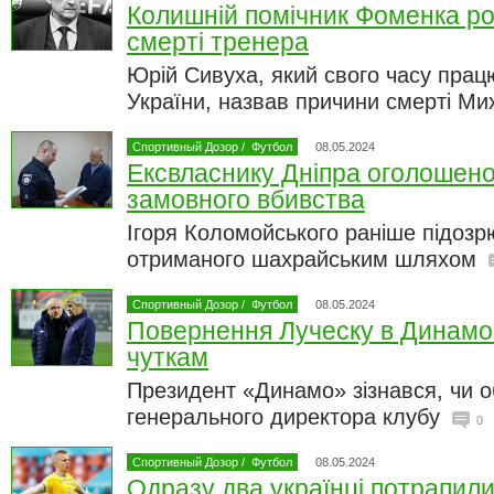
Колишній помічник Фоменка ро
смерті тренера
Юрій Сивуха, який свого часу прац
України, назвав причини смерті Ми
Спортивный Дозор
/
Футбол
08.05.2024
Ексвласнику Дніпра оголошено 
замовного вбивства
Ігоря Коломойського раніше підозрю
отриманого шахрайським шляхом
Спортивный Дозор
/
Футбол
08.05.2024
Повернення Луческу в Динамо:
чуткам
Президент «Динамо» зізнався, чи о
генерального директора клубу
0
Спортивный Дозор
/
Футбол
08.05.2024
Одразу два українці потрапили