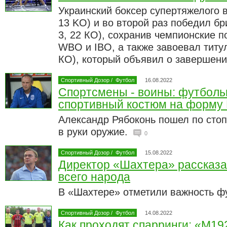
Украинский боксер супертяжелого в
13 KO) и во второй раз победил б
3, 22 КО), сохранив чемпионские п
WBO и IBO, а также завоевал титул
КО), который объявил о завершен
Спортивный Дозор
/
Футбол
16.08.2022
Спортсмены - воины: футболь
спортивный костюм на форму
Александр Рябоконь пошел по сто
в руки оружие.
0
Спортивный Дозор
/
Футбол
15.08.2022
Директор «Шахтера» рассказа
всего народа
В «Шахтере» отметили важность ф
Спортивный Дозор
/
Футбол
14.08.2022
Как проходят спарринги: «М19