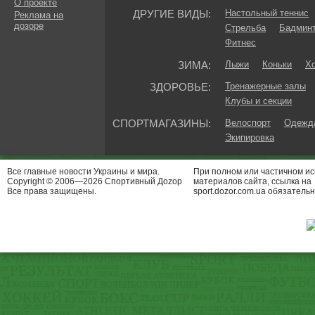
О проекте
ДРУГИЕ ВИДЫ:
Настольный теннис
Реклама на
дозоре
Стрельба
Бадмин
Фитнес
ЗИМА:
Лыжи
Коньки
Хо
ЗДОРОВЬЕ:
Тренажерные залы
Клубы и секции
СПОРТМАГАЗИНЫ:
Велоспорт
Одежда
Экипировка
Все главные новости Украины и мира.
При полном или частичном и
Copyright © 2006—2026 Спортивный Доzор
материалов сайта, ссылка на
Все права защищены.
sport.dozor.com.ua обязательн