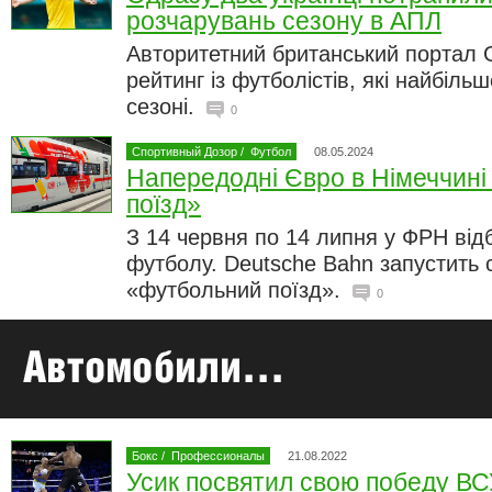
розчарувань сезону в АПЛ
Авторитетний британський портал
рейтинг із футболістів, які найбіл
сезоні.
0
Спортивный Дозор
/
Футбол
08.05.2024
Напередодні Євро в Німеччин
поїзд»
З 14 червня по 14 липня у ФРН від
футболу. Deutsche Bahn запустить 
«футбольний поїзд».
0
Бокс
/
Профессионалы
21.08.2022
Усик посвятил свою победу В