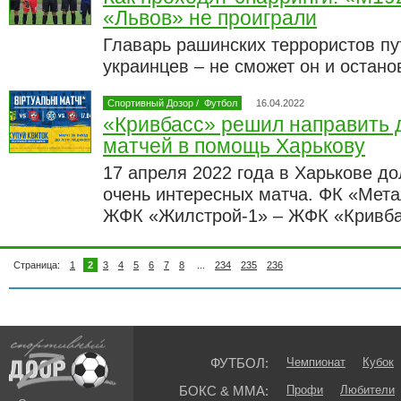
«Львов» не проиграли
Главарь рашинских террористов пу
украинцев – не сможет он и остан
Спортивный Дозор
/
Футбол
16.04.2022
«Кривбасс» решил направить 
матчей в помощь Харькову
17 апреля 2022 года в Харькове д
очень интересных матча. ФК «Мета
ЖФК «Жилстрой-1» – ЖФК «Кривб
Страница:
1
2
3
4
5
6
7
8
...
234
235
236
ФУТБОЛ:
Чемпионат
Кубок
БОКС & ММА:
Профи
Любители