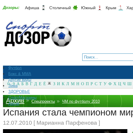
Дозоры:
Афиша
Столичный
Южный
Крым
Ха
Футбол
Бокс & ММА
Другие виды
0 - 9
А
Б
В
Г
Д
Е
Ё
Ж
З
И
К
Л
М
Н
О
П
Р
С
Т
У
Ф
Х
Ц
Ч
Ш
Зима
ЗДОРОВЬЕ
СпортМагазины
Архив
Спецпроекты
ЧМ по футболу 2010
Архив
Испания стала чемпионом ми
12.07.2010 [ Марианна Парфенова ]