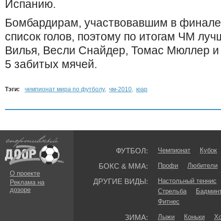
Испанию.
Бомбардирам, участвовавшим в финале,
список голов, поэтому по итогам ЧМ лу
Вилья, Весли Снайдер, Томас Мюллер и 
5 забитых мячей.
Тэги:
чемпионат мира по футболу
,
чм-2010
,
юар
ФУТБОЛ:
Чемпионат
Кубок
БОКС & ММА:
Профи
Любители
О проекте
ДРУГИЕ ВИДЫ:
Настольный теннис
Реклама на
дозоре
Стрельба
Бадмин
Фитнес
ЗИМА:
Лыжи
Коньки
Хо