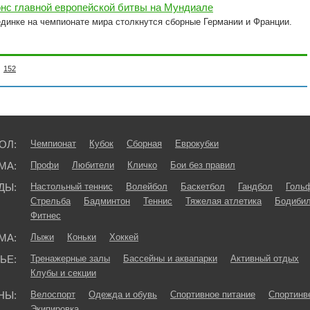
онс главной европейской битвы на Мундиале
динке на чемпионате мира столкнутся сборные Германии и Франции.
152
ОЛ:
Чемпионат
Кубок
Сборная
Еврокубки
МА:
Профи
Любители
Кличко
Бои без правил
ДЫ:
Настольный теннис
Волейбол
Баскетбол
Гандбол
Голь
Стрельба
Бадминтон
Теннис
Тяжелая атлетика
Бодибил
Фитнес
МА:
Лыжи
Коньки
Хоккей
ЬЕ:
Тренажерные залы
Бассейны и аквапарки
Активный отдых
Клубы и секции
НЫ:
Велоспорт
Одежда и обувь
Спортивное питание
Спортинв
Экипировка