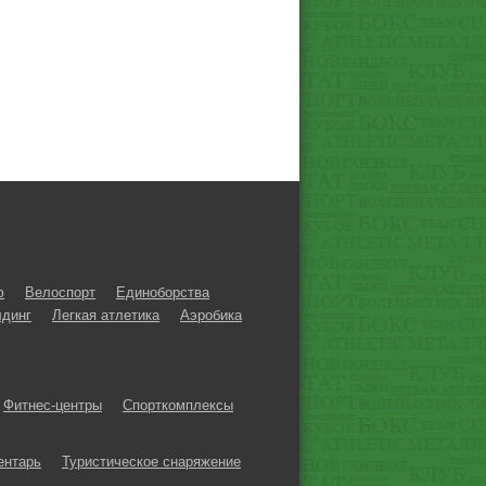
ф
Велоспорт
Единоборства
динг
Легкая атлетика
Аэробика
Фитнес-центры
Спорткомплексы
ентарь
Туристическое снаряжение