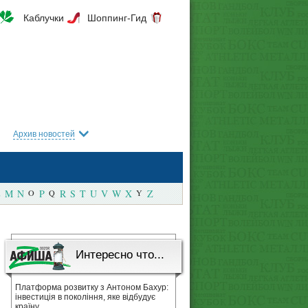
Каблучки
Шоппинг-Гид
Архив новостей
M
N
O
P
Q
R
S
T
U
V
W
X
Y
Z
Интересно что...
Платформа розвитку з Антоном Бахур:
інвестиція в покоління, яке відбудує
країну