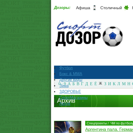
Дозоры:
Афиша
Столичный
Футбол
Бокс & ММА
Другие виды
0 - 9
А
Б
В
Г
Д
Е
Ё
Ж
З
И
К
Л
М
Н
Зима
ЗДОРОВЬЕ
СпортМагазины
Архив
Архив
Спецпроекты
/
ЧМ по футболу
Аргентина пала. Герма