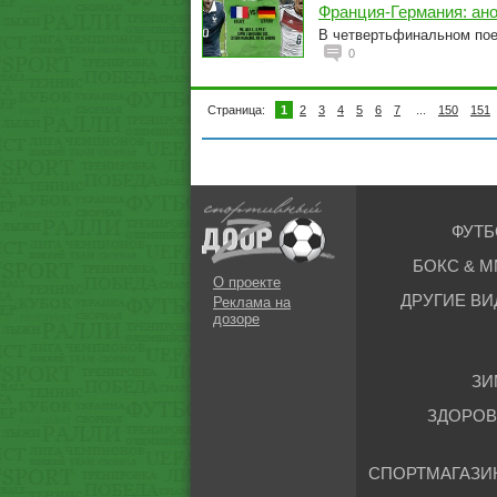
Франция-Германия: ан
В четвертьфинальном пое
0
Страница:
1
2
3
4
5
6
7
...
150
151
ФУТБ
БОКС & М
О проекте
ДРУГИЕ ВИ
Реклама на
дозоре
ЗИ
ЗДОРОВ
СПОРТМАГАЗИ