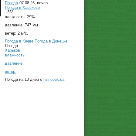
Погода
07.08.26, вечер
Погода в
Харькове
+35°
влажность:
29%
давление:
747 мм
ветер:
2 м/с,
Погода в Киеве
Погода в Донецке
Погода
Харьков
влажность:
давление:
ветер:
Погода на 10 дней от
sinoptik.ua