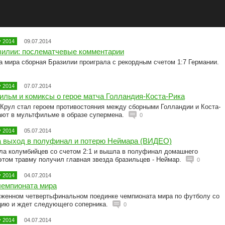
 2014
09.07.2014
зилии: послематчевые комментарии
 мира сборная Бразилии проиграла с рекордным счетом 1:7 Германии.
 2014
07.07.2014
льм и комиксы о герое матча Голландия-Коста-Рика
 Крул стал героем противостояния между сборными Голландии и Коста-
жают в мультфильме в образе супермена.
0
 2014
05.07.2014
а выход в полуфинал и потерю Неймара (ВИДЕО)
ла колумбийцев со счетом 2:1 и вышла в полуфинал домашнего
этом травму получил главная звезда бразильцев - Неймар.
0
 2014
04.07.2014
чемпионата мира
яженном четвертьфинальном поединке чемпионата мира по футболу со
цию и ждет следующего соперника.
0
 2014
04.07.2014