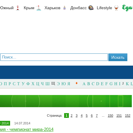
Южный
Крым
Харьков
Донбасс
Lifestyle
О
П
Р
С
Т
У
Ф
Х
Ц
Ч
Ш
Щ
Э
Ю
Я
A
B
C
D
E
F
G
H
I
J
K
L
Страница:
1
2
3
4
5
6
7
...
150
151
152
 2014
14.07.2014
ния - чемпионат мира-2014