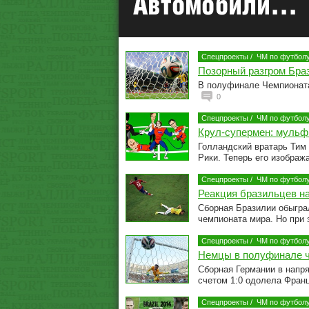
Спецпроекты
/
ЧМ по футболу
Позорный разгром Бра
В полуфинале Чемпионата
0
Спецпроекты
/
ЧМ по футболу
Крул-супермен: мульфи
Голландский вратарь Тим
Рики. Теперь его изобра
Спецпроекты
/
ЧМ по футболу
Реакция бразильцев н
Сборная Бразилии обыгра
чемпионата мира. Но при 
Спецпроекты
/
ЧМ по футболу
Немцы в полуфинале 
Сборная Германии в напр
счетом 1:0 одолела Фран
Спецпроекты
/
ЧМ по футболу