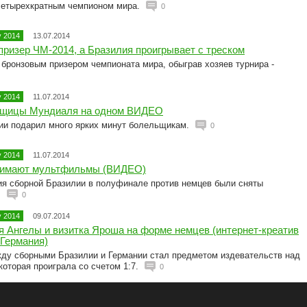
четырехкратным чемпионом мира.
0
 2014
13.07.2014
ризер ЧМ-2014, а Бразилия проигрывает с треском
бронзовым призером чемпионата мира, обыграв хозяев турнира -
 2014
11.07.2014
ьщицы Мундиаля на одном ВИДЕО
ии подарил много ярких минут болельщикам.
0
 2014
11.07.2014
снимают мультфильмы (ВИДЕО)
ия сборной Бразилии в полуфинале против немцев были сняты
.
0
 2014
09.07.2014
я Ангелы и визитка Яроша на форме немцев (интернет-креатив
-Германия)
у сборными Бразилии и Германии стал предметом издевательств над
которая проиграла со счетом 1:7.
0