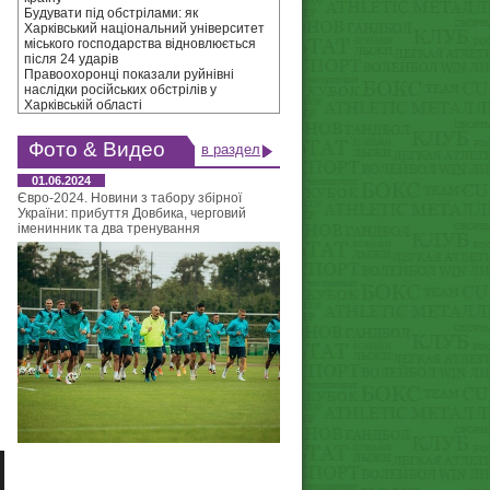
Будувати під обстрілами: як
Харківський національний університет
міського господарства відновлюється
після 24 ударів
Правоохоронці показали руйнівні
наслідки російських обстрілів у
Харківській області
Фото & Видео
в раздел
01.06.2024
Євро-2024. Новини з табору збірної
України: прибуття Довбика, черговий
іменинник та два тренування