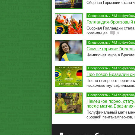
Сборная Германии стала 
Спецпроекты
/
ЧМ по футболу
Голландия-бронзовый п
Сборная Голландии стала 
бразильцев
0
Спецпроекты
/
ЧМ по футболу
Самые горячие болел
Чемпионат мира в Бразил
Спецпроекты
/
ЧМ по футболу
Про позор Бразилии 
После позорного поражен
несколько мультфильмов
Спецпроекты
/
ЧМ по футболу
Немецкое порно, стату
после матча Бразилия
Полуфинальный матч межд
сборной пентакампеонов, 