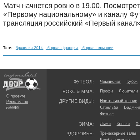
Матч начнется ровно в 19.00. Посмотрет
«Первому национальному» и каналу Футб
трансляция российский «Первый канал»
Тэги:
бразилия-2014
,
сборная франции
,
сборная германии
ФУТБОЛ:
Чемпионат
Кубок
БОКС & ММА:
Профи
Любители
О проекте
ДРУГИЕ ВИДЫ:
Настольный теннис
Реклама на
дозоре
Стрельба
Бадмин
Фитнес
ЗИМА:
Лыжи
Коньки
Хо
ЗДОРОВЬЕ:
Тренажерные залы
Клубы и секции