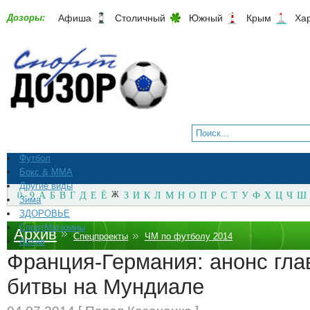
Дозоры:
Афиша
Столичный
Южный
Крым
Ха
Футбол
Бокс & ММА
Другие виды
0 - 9
А
Б
В
Г
Д
Е
Ё
Ж
З
И
К
Л
М
Н
О
П
Р
С
Т
У
Ф
Х
Ц
Ч
Ш
Зима
ЗДОРОВЬЕ
СпортМагазины
Архив
Спецпроекты
ЧМ по футболу 2014
Архив
Франция-Германия: анонс гла
битвы на Мундиале