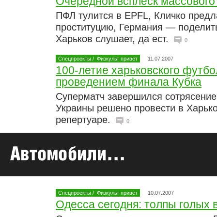
Очередной всплеск массового
ПФЛ тулится в EPFL, Кличко предл
проституцию, Германия — поделит
Харьков слушает, да ест.
0
Спецпроекты
/
Физкульт привет
11.07.2007
100-летие харьковского футбо
проведением финала Кубка
Суперматч завершился сотрясение
Украины решено провести в Харьк
репертуаре.
0
Спецпроекты
/
Физкульт привет
10.07.2007
Одесса сегодня: толпы голых 