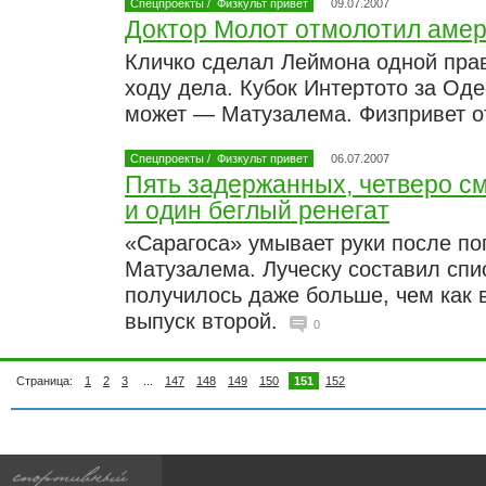
Спецпроекты
/
Физкульт привет
09.07.2007
Доктор Молот отмолотил аме
Кличко сделал Леймона одной пра
ходу дела. Кубок Интертото за Оде
может — Матузалема. Физпривет от
Спецпроекты
/
Физкульт привет
06.07.2007
Пять задержанных, четверо с
и один беглый ренегат
«Сарагоса» умывает руки после по
Матузалема. Луческу составил спис
получилось даже больше, чем как в
выпуск второй.
0
Страница:
1
2
3
...
147
148
149
150
151
152