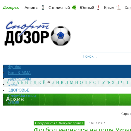
Дозоры:
Афиша
Столичный
Южный
Крым
Ха
Футбол
Бокс & ММА
Другие виды
0 - 9
А
Б
В
Г
Д
Е
Ё
Ж
З
И
К
Л
М
Н
О
П
Р
С
Т
У
Ф
Х
Ц
Ч
Ш
Зима
ЗДОРОВЬЕ
СпортМагазины
Архив
Архив
Стран
Спецпроекты
/
Физкульт привет
16.07.2007
Футбол вернулся на поля Укра