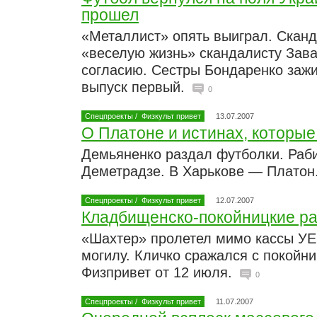
прошел
«Металлист» опять выиграл. Скан
«веселую жизнь» скандалисту Зава
согласию. Сестры Бондаренко зажи
выпуск первый.
0
Спецпроекты
/
Физкульт привет
13.07.2007
О Платоне и истинах, которы
Демьяненко раздал футболки. Раб
Деметрадзе. В Харькове — Платон.
Спецпроекты
/
Физкульт привет
12.07.2007
Кладбищенско-покойницкие ра
«Шахтер» пролетел мимо кассы УЕ
могилу. Кличко сражался с покойни
Физпривет от 12 июля.
0
Спецпроекты
/
Физкульт привет
11.07.2007