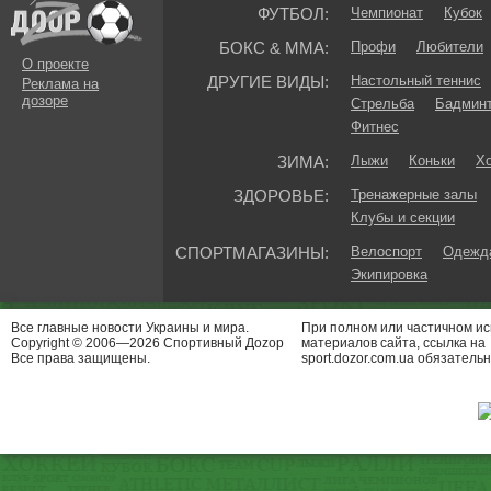
ФУТБОЛ:
Чемпионат
Кубок
БОКС & ММА:
Профи
Любители
О проекте
ДРУГИЕ ВИДЫ:
Настольный теннис
Реклама на
дозоре
Стрельба
Бадмин
Фитнес
ЗИМА:
Лыжи
Коньки
Хо
ЗДОРОВЬЕ:
Тренажерные залы
Клубы и секции
СПОРТМАГАЗИНЫ:
Велоспорт
Одежда
Экипировка
Все главные новости Украины и мира.
При полном или частичном и
Copyright © 2006—2026 Спортивный Доzор
материалов сайта, ссылка на
Все права защищены.
sport.dozor.com.ua обязательн