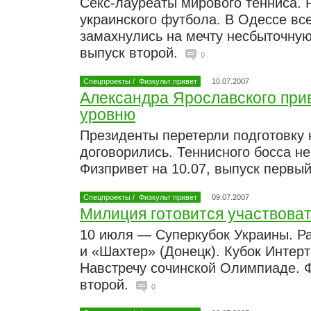
Секс-лауреаты мирового тенниса. 
украинского футбола. В Одессе все
замахнулись на мечту несбыточную
выпуск второй.
0
Спецпроекты
/
Физкульт привет
10.07.2007
Александра Ярославского при
уровню
Президенты перетерли подготовку 
договорились. Теннисного босса не
Физпривет на 10.07, выпуск первы
Спецпроекты
/
Физкульт привет
09.07.2007
Милиция готовится участвоват
10 июля — Суперкубок Украины. Р
и «Шахтер» (Донецк). Кубок Интерт
Навстречу сочинской Олимпиаде. Ф
второй.
0