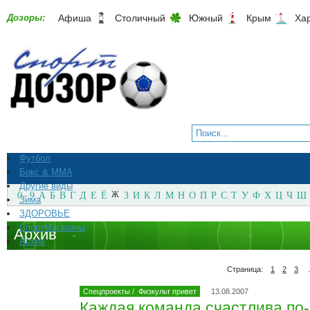
Дозоры:
Афиша
Столичный
Южный
Крым
Ха
Футбол
Бокс & ММА
Другие виды
0 - 9
А
Б
В
Г
Д
Е
Ё
Ж
З
И
К
Л
М
Н
О
П
Р
С
Т
У
Ф
Х
Ц
Ч
Ш
Зима
ЗДОРОВЬЕ
СпортМагазины
Архив
Архив
Страница:
1
2
3
.
Спецпроекты
/
Физкульт привет
13.08.2007
Каждая команда счастлива по