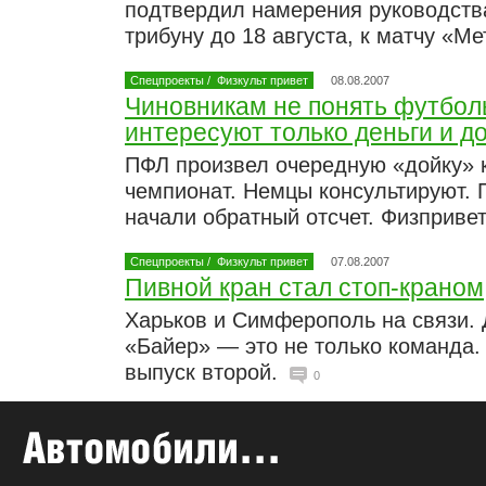
подтвердил намерения руководств
трибуну до 18 августа, к матчу «
Спецпроекты
/
Физкульт привет
08.08.2007
Чиновникам не понять футбол
интересуют только деньги и д
ПФЛ произвел очередную «дойку» к
чемпионат. Немцы консультируют. 
начали обратный отсчет. Физпривет
Спецпроекты
/
Физкульт привет
07.08.2007
Пивной кран стал стоп-краном
Харьков и Симферополь на связи. 
«Байер» — это не только команда. 
выпуск второй.
0