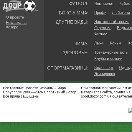
ФУТБОЛ:
Чемпионат
Кубок
БОКС & ММА:
Профи
Любители
О проекте
ДРУГИЕ ВИДЫ:
Настольный теннис
Реклама на
дозоре
Стрельба
Бадмин
Фитнес
ЗИМА:
Лыжи
Коньки
Хо
ЗДОРОВЬЕ:
Тренажерные залы
Клубы и секции
СПОРТМАГАЗИНЫ:
Велоспорт
Одежда
Экипировка
Все главные новости Украины и мира.
При полном или частичном и
Copyright © 2006—2026 Спортивный Доzор
материалов сайта, ссылка на
Все права защищены.
sport.dozor.com.ua обязательн