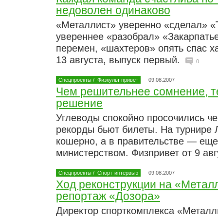
недоволен одинаково
«Металлист» уверенно «сделал» «
увереннее «разобрал» «Закарпать
перемен, «шахтеров» опять спас х
13 августа, выпуск первый.
0
Спецпроекты
/
Физкульт привет
09.08.2007
Чем решительнее сомнение, т
решение
Углеводы спокойно просочились че
рекорды бьют билеты. На турнире 
кошерно, а в правительстве — еще
министерством. Физпривет от 9 авг
Спецпроекты
/
Спорт-интервью
09.08.2007
Ход реконструкции на «Метал
репортаж «Дозора»
Директор спорткомплекса «Металл