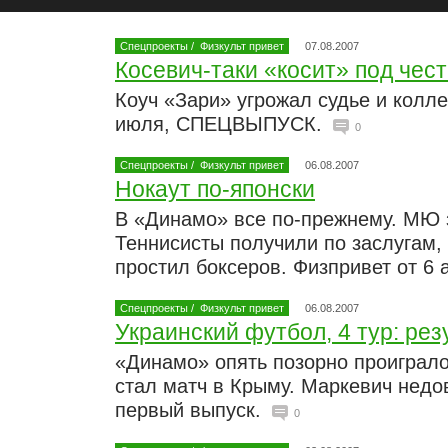
Спецпроекты
/
Физкульт привет
07.08.2007
Косевич-таки «косит» под чест
Коуч «Зари» угрожал судье и колле
июля, СПЕЦВЫПУСК.
0
Спецпроекты
/
Физкульт привет
06.08.2007
Нокаут по-японски
В «Динамо» все по-прежнему. МЮ 
Теннисисты получили по заслугам,
простил боксеров. Физпривет от 6 
Спецпроекты
/
Физкульт привет
06.08.2007
Украинский футбол, 4 тур: ре
«Динамо» опять позорно проиграл
стал матч в Крыму. Маркевич недо
первый выпуск.
0