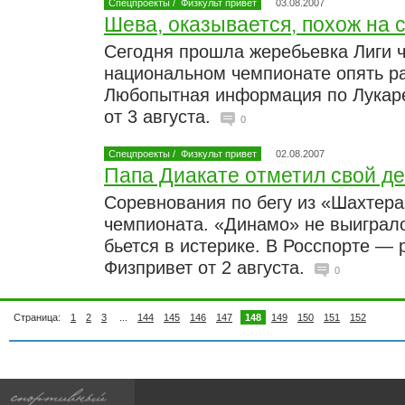
Спецпроекты
/
Физкульт привет
03.08.2007
Шева, оказывается, похож на 
Сегодня прошла жеребьевка Лиги 
национальном чемпионате опять ра
Любопытная информация по Лукаре
от 3 августа.
0
Спецпроекты
/
Физкульт привет
02.08.2007
Папа Диакате отметил свой д
Соревнования по бегу из «Шахтера
чемпионата. «Динамо» не выиграл
бьется в истерике. В Росспорте — 
Физпривет от 2 августа.
0
Страница:
1
2
3
...
144
145
146
147
148
149
150
151
152