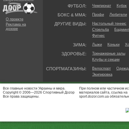
ФУТБОЛ:
Чемпионат
Кубок
БОКС & ММА:
Профи
Любители
О проекте
ДРУГИЕ ВИДЫ:
Настольный теннис
Реклама на
дозоре
Стрельба
Бадмин
Фитнес
ЗИМА:
Лыжи
Коньки
Хо
ЗДОРОВЬЕ:
Тренажерные залы
Клубы и секции
СПОРТМАГАЗИНЫ:
Велоспорт
Одежда
Экипировка
Все главные новости Украины и мира.
При полном или частичном и
Copyright © 2006—2026 Спортивный Доzор
материалов сайта, ссылка на
Все права защищены.
sport.dozor.com.ua обязательн