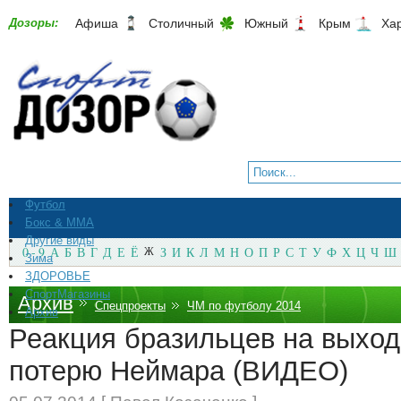
Дозоры:
Афиша
Столичный
Южный
Крым
Ха
Футбол
Бокс & ММА
Другие виды
0 - 9
А
Б
В
Г
Д
Е
Ё
Ж
З
И
К
Л
М
Н
О
П
Р
С
Т
У
Ф
Х
Ц
Ч
Ш
Зима
ЗДОРОВЬЕ
СпортМагазины
Архив
Спецпроекты
ЧМ по футболу 2014
Архив
Реакция бразильцев на выход
потерю Неймара (ВИДЕО)