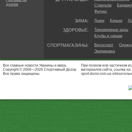
дозоре
Стрельба
Бадмин
Фитнес
ЗИМА:
Лыжи
Коньки
Хо
ЗДОРОВЬЕ:
Тренажерные залы
Клубы и секции
СПОРТМАГАЗИНЫ:
Велоспорт
Одежда
Экипировка
Все главные новости Украины и мира.
При полном или частичном и
Copyright © 2006—2026 Спортивный Доzор
материалов сайта, ссылка на
Все права защищены.
sport.dozor.com.ua обязательн