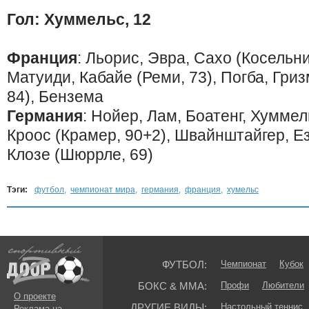
Гол: Хуммельс, 12
Франция
: Льорис, Эвра, Сахо (Косельн
Матуиди, Кабайе (Реми, 73), Погба, Гри
84), Бензема
Германия
: Нойер, Лам, Боатенг, Хуммел
Кроос (Крамер, 90+2), Швайнштайгер, Ез
Клозе (Шюррле, 69)
Тэги:
футбол
,
чемпионат мира
,
германия
,
франция
,
хумельс
ФУТБОЛ:
Чемпионат
Кубок
БОКС & ММА:
Профи
Любители
О проекте
ДРУГИЕ ВИДЫ:
Настольный теннис
Реклама на