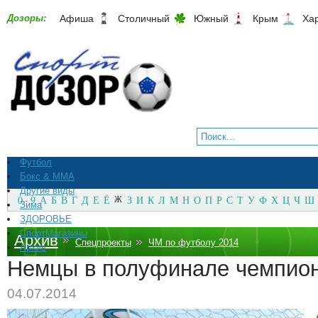
Дозоры:
Афиша
Столичный
Южный
Крым
Ха
Футбол
Бокс & ММА
Другие виды
0 - 9
А
Б
В
Г
Д
Е
Ё
Ж
З
И
К
Л
М
Н
О
П
Р
С
Т
У
Ф
Х
Ц
Ч
Ш
Зима
ЗДОРОВЬЕ
СпортМагазины
Архив
Спецпроекты
ЧМ по футболу 2014
Архив
Немцы в полуфинале чемпион
04.07.2014